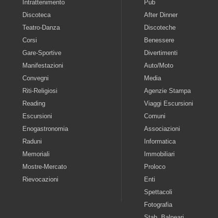
Intrattenimento
Pub
Discoteca
After Dinner
Teatro-Danza
Discoteche
Corsi
Benessere
Gare-Sportive
Divertimenti
Manifestazioni
Auto/Moto
Convegni
Media
Riti-Religiosi
Agenzie Stampa
Reading
Viaggi Escursioni
Escursioni
Comuni
Enogastronomia
Associazioni
Raduni
Informatica
Memoriali
Immobiliari
Mostre-Mercato
Proloco
Rievocazioni
Enti
Spettacoli
Fotografia
Stab. Balneari