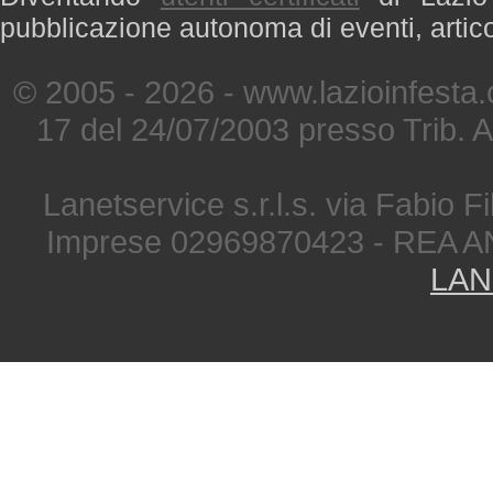
pubblicazione autonoma di eventi, artic
© 2005 - 2026 - www.lazioinfesta
17 del 24/07/2003 presso Trib. 
Lanetservice s.r.l.s. via Fabio Fi
Imprese 02969870423 - REA A
LAN