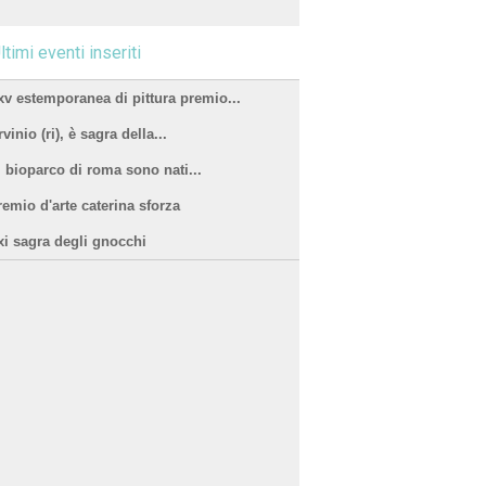
ltimi eventi inseriti
xv estemporanea di pittura premio...
vinio (ri), è sagra della...
l bioparco di roma sono nati...
remio d'arte caterina sforza
xi sagra degli gnocchi