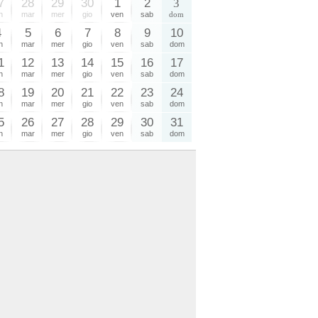
7
28
29
30
1
2
3
n
mar
mer
gio
ven
sab
dom
4
5
6
7
8
9
10
n
mar
mer
gio
ven
sab
dom
1
12
13
14
15
16
17
n
mar
mer
gio
ven
sab
dom
8
19
20
21
22
23
24
n
mar
mer
gio
ven
sab
dom
5
26
27
28
29
30
31
n
mar
mer
gio
ven
sab
dom