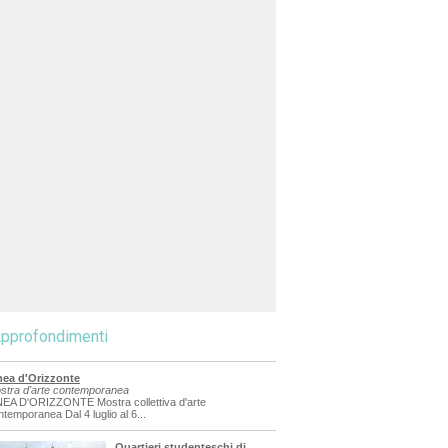
pprofondimenti
nea d'Orizzonte
stra d'arte contemporanea
NEA D'ORIZZONTE Mostra collettiva d'arte
ntemporanea Dal 4 luglio al 6...
Quartieri studenteschi di