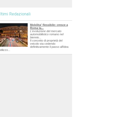
ltimi Redazionali
Mobilita' flessibile: cresce a
Roma la...
L'evoluzione del mercato
automobilistico romano nel
biennio...
Il concetto di proprietà del
veicolo sta cedendo
definitivamente il passo all'idea
utilizzo...