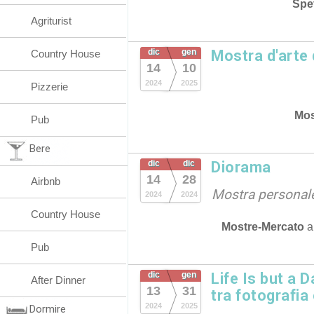
Spet
Agriturist
dic
gen
Mostra d'arte 
Country House
14
10
2024
2025
Pizzerie
Mos
Pub
Bere
dic
dic
Diorama
14
28
Airbnb
Mostra personale
2024
2024
Country House
Mostre-Mercato
Pub
dic
gen
Life Is but a D
After Dinner
13
31
tra fotografia 
2024
2025
Dormire