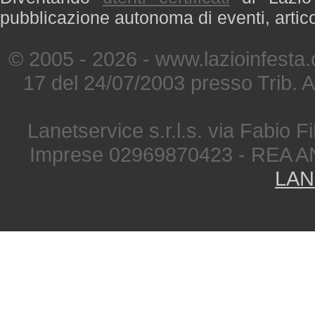
pubblicazione autonoma di eventi, artic
© 2005 - 2026 - www.lazioinfesta
17 del 24/07/2003 presso Trib. 
Lanetservice s.r.l.s. via Fabio Fi
Imprese 02969870423 - REA A
LAN