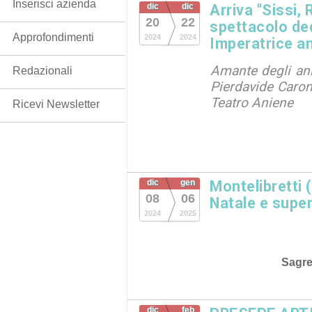
Inserisci azienda
dic
dic
Arriva "Sissi, R
20
22
spettacolo ded
Approfondimenti
2024
2024
Imperatrice a
Amante degli an
Redazionali
Pierdavide Caro
Teatro Aniene
Ricevi Newsletter
dic
gen
Montelibretti 
08
06
Natale e super
2024
2025
Sagr
dic
feb