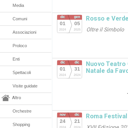
Media
dic
gen
Rosso e Verd
Comuni
01
05
Oltre il Simbolo
2024
2025
Associazioni
Proloco
Enti
dic
dic
Nuovo Teatro 
01
31
Natale da Favo
Spettacoli
2024
2024
Visite guidate
Altro
Orchestre
nov
dic
Roma Festival
24
21
Shopping
XVII Edizione 20
2024
2024