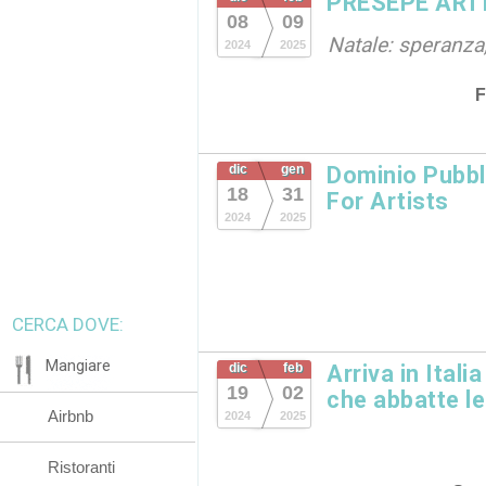
PRESEPE ART
08
09
Natale: speranza,
2024
2025
F
dic
gen
Dominio Pubbl
18
31
For Artists
2024
2025
CERCA DOVE:
Mangiare
dic
feb
Arriva in Itali
19
02
che abbatte le
Airbnb
2024
2025
Ristoranti