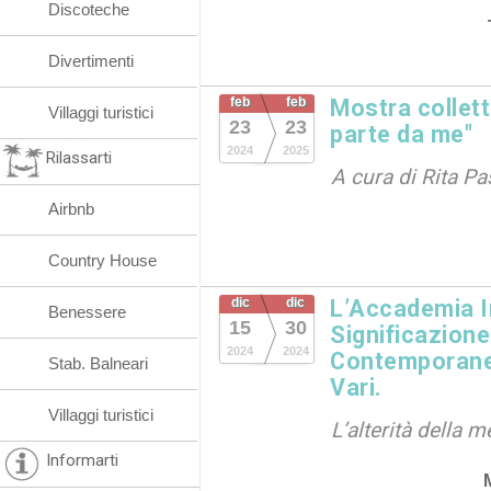
Discoteche
Divertimenti
feb
feb
Mostra collett
Villaggi turistici
23
23
parte da me"
2024
2025
Rilassarti
A cura di Rita Pa
Airbnb
Country House
dic
dic
L’Accademia I
Benessere
15
30
Significazione
2024
2024
Contemporane
Stab. Balneari
Vari.
Villaggi turistici
L’alterità della 
Informarti