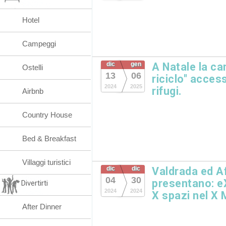
Hotel
Campeggi
dic
gen
A Natale la ca
Ostelli
13
06
riciclo" acces
2024
2025
rifugi.
Airbnb
Country House
Bed & Breakfast
Villaggi turistici
dic
dic
Valdrada ed A
04
30
presentano: e
Divertirti
2024
2024
X spazi nel X 
After Dinner