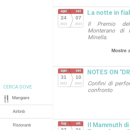
ago
set
La notte in fi
24
07
Il Premio del
2023
2023
Monterano di R
Minella.
Mostre
ago
set
NOTES ON "D
31
10
Confini di perf
2023
2023
CERCA DOVE:
confronto
Mangiare
Airbnb
lug
ott
Il Mammuth di
Ristoranti