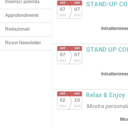
Inserisci azienda
set
set
STAND-UP CO
07
07
Approfondimenti
2022
2023
Intrattenime
Redazionali
Ricevi Newsletter
set
set
STAND UP COM
07
07
2022
2023
Intrattenime
set
set
Relax & Enjoy
02
15
Mostra personale
2023
2023
Mos