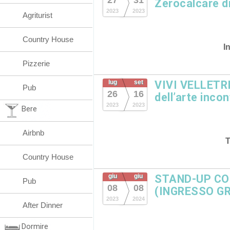
27
31
Zerocalcare d
2023
2023
Agriturist
Country House
I
Pizzerie
lug
set
VIVI VELLETRI 
Pub
26
16
dell’arte inco
2023
2023
Bere
Airbnb
T
Country House
giu
giu
STAND-UP C
Pub
08
08
(INGRESSO G
2023
2024
After Dinner
Dormire