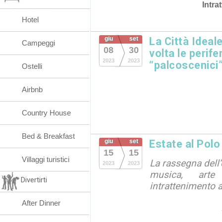
Intra
Hotel
giu
set
La Città Ideal
Campeggi
08
30
volta le perife
2023
2023
“palcoscenici” 
Ostelli
Airbnb
Country House
Bed & Breakfast
giu
set
Estate al Polo
15
15
Villaggi turistici
La rassegna dell’
2023
2023
musica, art
Divertirti
intrattenimento a
After Dinner