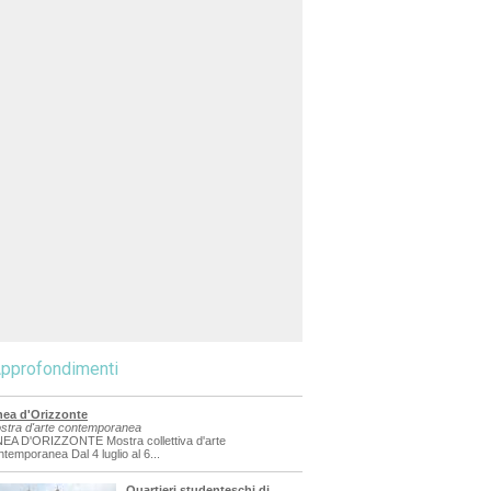
pprofondimenti
nea d'Orizzonte
stra d'arte contemporanea
NEA D'ORIZZONTE Mostra collettiva d'arte
ntemporanea Dal 4 luglio al 6...
Quartieri studenteschi di