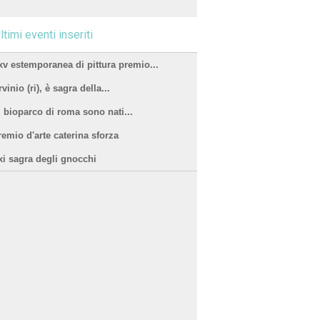
ltimi eventi inseriti
xv estemporanea di pittura premio...
vinio (ri), è sagra della...
l bioparco di roma sono nati...
remio d'arte caterina sforza
xi sagra degli gnocchi