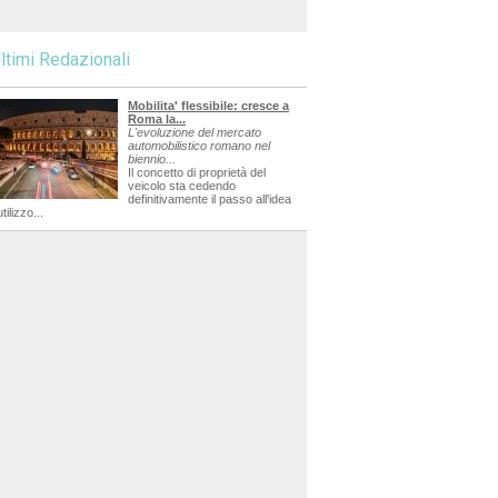
ltimi Redazionali
Mobilita' flessibile: cresce a
Roma la...
L'evoluzione del mercato
automobilistico romano nel
biennio...
Il concetto di proprietà del
veicolo sta cedendo
definitivamente il passo all'idea
utilizzo...