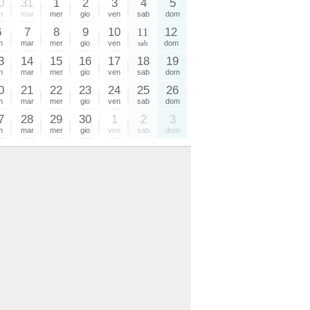
0
31
1
2
3
4
5
n
mar
mer
gio
ven
sab
dom
6
7
8
9
10
11
12
n
mar
mer
gio
ven
sab
dom
3
14
15
16
17
18
19
n
mar
mer
gio
ven
sab
dom
0
21
22
23
24
25
26
n
mar
mer
gio
ven
sab
dom
7
28
29
30
1
2
3
n
mar
mer
gio
ven
sab
dom