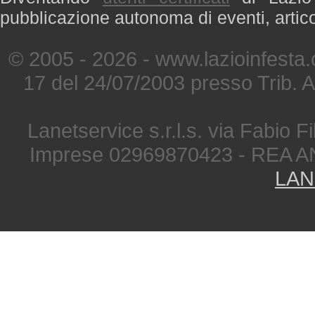
pubblicazione autonoma di eventi, artic
© 2005 - 2026 - www.lazioinfesta
17 del 24/07/2003 presso Trib. 
Lanetservice s.r.l.s. via Fabio Fi
Imprese 02969870423 - REA A
LAN