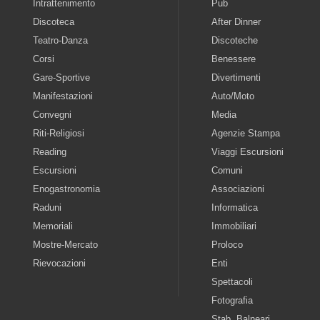
Intrattenimento
Pub
Discoteca
After Dinner
Teatro-Danza
Discoteche
Corsi
Benessere
Gare-Sportive
Divertimenti
Manifestazioni
Auto/Moto
Convegni
Media
Riti-Religiosi
Agenzie Stampa
Reading
Viaggi Escursioni
Escursioni
Comuni
Enogastronomia
Associazioni
Raduni
Informatica
Memoriali
Immobiliari
Mostre-Mercato
Proloco
Rievocazioni
Enti
Spettacoli
Fotografia
Stab. Balneari