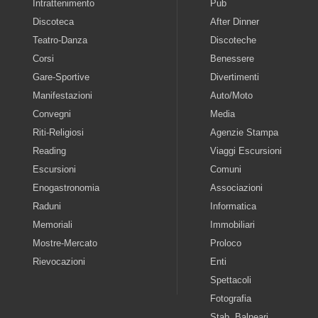
Intrattenimento
Pub
Discoteca
After Dinner
Teatro-Danza
Discoteche
Corsi
Benessere
Gare-Sportive
Divertimenti
Manifestazioni
Auto/Moto
Convegni
Media
Riti-Religiosi
Agenzie Stampa
Reading
Viaggi Escursioni
Escursioni
Comuni
Enogastronomia
Associazioni
Raduni
Informatica
Memoriali
Immobiliari
Mostre-Mercato
Proloco
Rievocazioni
Enti
Spettacoli
Fotografia
Stab. Balneari