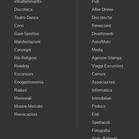
Intrattenimento
Pub
Discoteca
After Dinner
Teatro-Danza
Discoteche
Corsi
Benessere
Gare-Sportive
Divertimenti
Manifestazioni
Auto/Moto
Convegni
Media
Riti-Religiosi
Agenzie Stampa
Reading
Viaggi Escursioni
Escursioni
Comuni
Enogastronomia
Associazioni
Raduni
Informatica
Memoriali
Immobiliari
Mostre-Mercato
Proloco
Rievocazioni
Enti
Spettacoli
Fotografia
Stab. Balneari