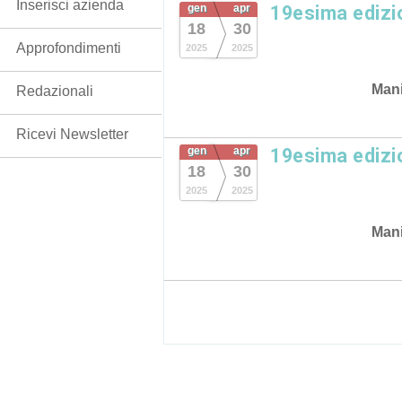
Inserisci azienda
gen
apr
19esima ediz
18
30
Approfondimenti
2025
2025
Mani
Redazionali
Ricevi Newsletter
gen
apr
19esima ediz
18
30
2025
2025
Mani