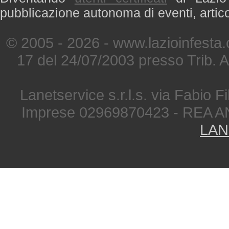
pubblicazione autonoma di eventi, artic
© 2005 - 2026 - www.lazioinfesta
17 del 24/07/2003 presso Trib. 
Lanetservice s.r.l.s. via Fabio Fi
Imprese 02969870423 - REA A
LAN