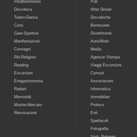
Intrattenimento
Pub
Discoteca
After Dinner
Teatro-Danza
Discoteche
Corsi
Benessere
Gare-Sportive
Divertimenti
Manifestazioni
Auto/Moto
Convegni
Media
Riti-Religiosi
Agenzie Stampa
Reading
Viaggi Escursioni
Escursioni
Comuni
Enogastronomia
Associazioni
Raduni
Informatica
Memoriali
Immobiliari
Mostre-Mercato
Proloco
Rievocazioni
Enti
Spettacoli
Fotografia
Stab. Balneari