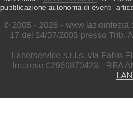
pubblicazione autonoma di eventi, artic
© 2005 - 2026 - www.lazioinfesta
17 del 24/07/2003 presso Trib. 
Lanetservice s.r.l.s. via Fabio Fi
Imprese 02969870423 - REA A
LAN