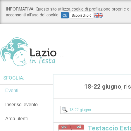
SFOGLIA:
18-22 giugno
, ri
Eventi
Inserisci evento
Area utenti
giu
ott
Testaccio Esta