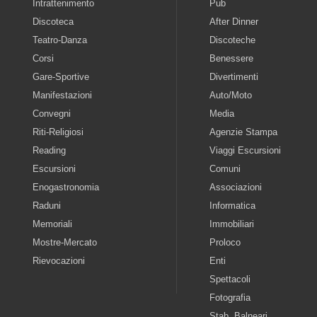
Intrattenimento
Pub
Discoteca
After Dinner
Teatro-Danza
Discoteche
Corsi
Benessere
Gare-Sportive
Divertimenti
Manifestazioni
Auto/Moto
Convegni
Media
Riti-Religiosi
Agenzie Stampa
Reading
Viaggi Escursioni
Escursioni
Comuni
Enogastronomia
Associazioni
Raduni
Informatica
Memoriali
Immobiliari
Mostre-Mercato
Proloco
Rievocazioni
Enti
Spettacoli
Fotografia
Stab. Balneari