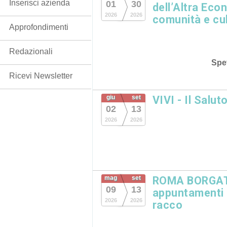
Inserisci azienda
01
30
dell’Altra Eco
2026
2026
comunità e cu
Approfondimenti
Redazionali
Spet
Ricevi Newsletter
giu
set
VIVI - Il Salut
02
13
2026
2026
mag
set
ROMA BORGATA
09
13
appuntamenti in
2026
2026
racco