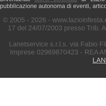
pubblicazione autonoma di eventi, artic
© 2005 - 2026 - www.lazioinfesta
17 del 24/07/2003 presso Trib. 
Lanetservice s.r.l.s. via Fabio Fi
Imprese 02969870423 - REA A
LAN