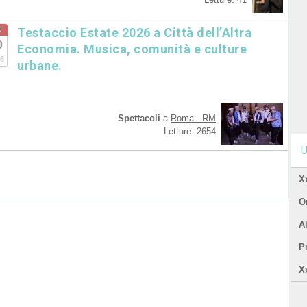
t
Testaccio Estate 2026 a Città dell’Altra
0
Economia. Musica, comunità e culture
6
urbane.
Spettacoli
a
Roma - RM
Letture: 2654
U
X
Or
A
P
X