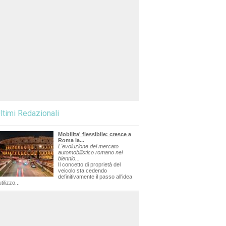
ltimi Redazionali
Mobilita' flessibile: cresce a
Roma la...
L'evoluzione del mercato
automobilistico romano nel
biennio...
Il concetto di proprietà del
veicolo sta cedendo
definitivamente il passo all'idea
utilizzo...