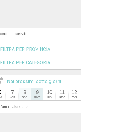
cedi!
Iscriviti!
FILTRA PER PROVINCIA
FILTRA PER CATEGORIA
Nei prossimi sette giorni
6
7
8
9
10
11
12
io
ven
sab
dom
lun
mar
mer
Apri il calendario