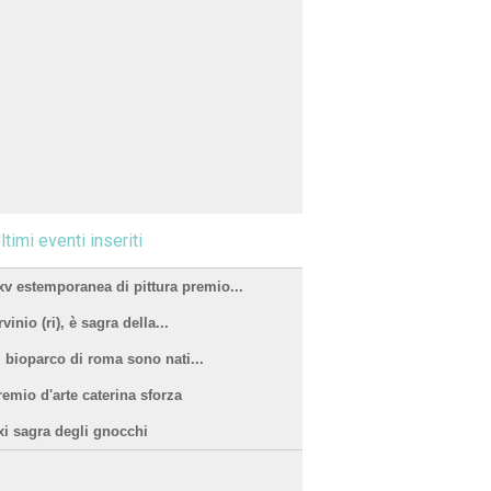
ltimi eventi inseriti
xv estemporanea di pittura premio...
vinio (ri), è sagra della...
l bioparco di roma sono nati...
remio d'arte caterina sforza
xi sagra degli gnocchi