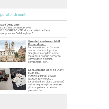
pprofondimenti
nea d'Orizzonte
stra d'arte contemporanea
NEA D'ORIZZONTE Mostra collettiva d'arte
ntemporanea Dal 4 luglio al 6...
Quartieri studenteschi di
Roma: dove...
La dimensione del tessuto
urbano rende la logistica...
Scegliere la capitale come
meta per il proprio percorso
universitario significa
confrontarsi con...
Cosa cercano oggi gli utenti
quando...
Varianti di gioco, design
intuitivo, tecnologia,...
La scelta di un gioco da casinò
online segue logiche sempre
più complesse rispetto al
passato. Le...