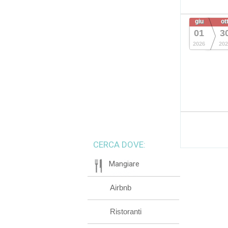
giu
ot
01
3
2026
202
CERCA DOVE:
Mangiare
Airbnb
Ristoranti