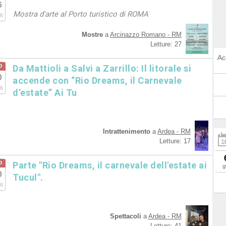
6
Mostra d'arte al Porto turistico di ROMA
6
Mostre
a
Arcinazzo Romano - RM
Letture: 27
Ac
o
Da Mattioli a Salvi a Zarrillo: Il litorale si
0
accende con “Rio Dreams, il Carnevale
6
d’estate” Ai Tu
Intrattenimento
a
Ardea - RM
Letture: 17
o
Parte "Rio Dreams, il carnevale dell'estate ai
g
0
Tucul".
6
Spettacoli
a
Ardea - RM
Letture: 41