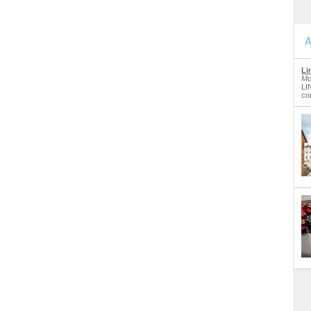
A
Li
Mo
LI
co