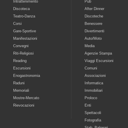
Intrattenimento
Pub
Discoteca
After Dinner
Teatro-Danza
Discoteche
Corsi
Benessere
Gare-Sportive
Divertimenti
Manifestazioni
Auto/Moto
Convegni
Media
Riti-Religiosi
Agenzie Stampa
Reading
Viaggi Escursioni
Escursioni
Comuni
Enogastronomia
Associazioni
Raduni
Informatica
Memoriali
Immobiliari
Mostre-Mercato
Proloco
Rievocazioni
Enti
Spettacoli
Fotografia
Stab. Balneari