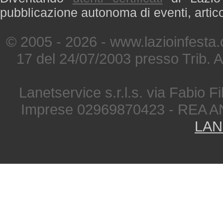
pubblicazione autonoma di eventi, artic
© 2005 - 2026 - www.lazioinfesta
17 del 24/07/2003 presso Trib. 
Lanetservice s.r.l.s. via Fabio Fi
Imprese 02969870423 - REA A
LAN