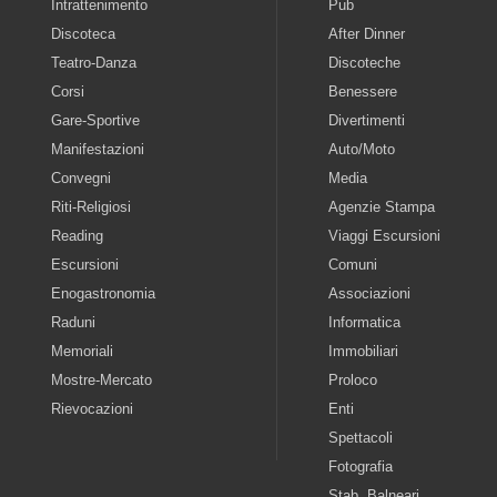
Intrattenimento
Pub
Discoteca
After Dinner
Teatro-Danza
Discoteche
Corsi
Benessere
Gare-Sportive
Divertimenti
Manifestazioni
Auto/Moto
Convegni
Media
Riti-Religiosi
Agenzie Stampa
Reading
Viaggi Escursioni
Escursioni
Comuni
Enogastronomia
Associazioni
Raduni
Informatica
Memoriali
Immobiliari
Mostre-Mercato
Proloco
Rievocazioni
Enti
Spettacoli
Fotografia
Stab. Balneari