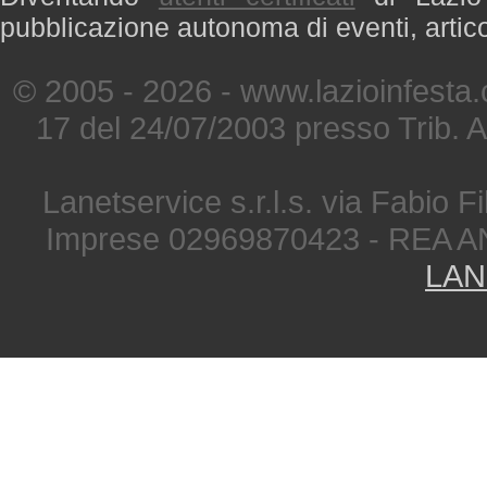
pubblicazione autonoma di eventi, artic
© 2005 - 2026 - www.lazioinfesta
17 del 24/07/2003 presso Trib. 
Lanetservice s.r.l.s. via Fabio Fi
Imprese 02969870423 - REA A
LAN