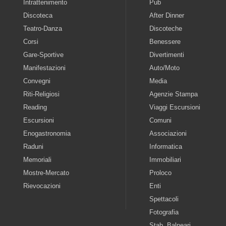
Intrattenimento
Pub
Discoteca
After Dinner
Teatro-Danza
Discoteche
Corsi
Benessere
Gare-Sportive
Divertimenti
Manifestazioni
Auto/Moto
Convegni
Media
Riti-Religiosi
Agenzie Stampa
Reading
Viaggi Escursioni
Escursioni
Comuni
Enogastronomia
Associazioni
Raduni
Informatica
Memoriali
Immobiliari
Mostre-Mercato
Proloco
Rievocazioni
Enti
Spettacoli
Fotografia
Stab. Balneari