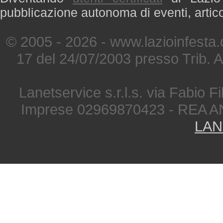
pubblicazione autonoma di eventi, artic
© 2005 - 2026 - www.lazioinfesta
17 del 24/07/2003 presso Trib. 
Lanetservice s.r.l.s. via Fabio Fi
Imprese 02969870423 - REA A
LAN