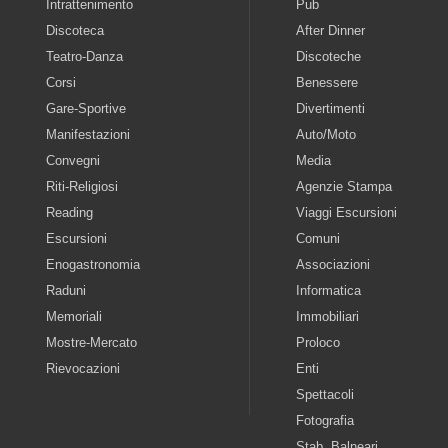
Intrattenimento
Pub
Discoteca
After Dinner
Teatro-Danza
Discoteche
Corsi
Benessere
Gare-Sportive
Divertimenti
Manifestazioni
Auto/Moto
Convegni
Media
Riti-Religiosi
Agenzie Stampa
Reading
Viaggi Escursioni
Escursioni
Comuni
Enogastronomia
Associazioni
Raduni
Informatica
Memoriali
Immobiliari
Mostre-Mercato
Proloco
Rievocazioni
Enti
Spettacoli
Fotografia
Stab. Balneari