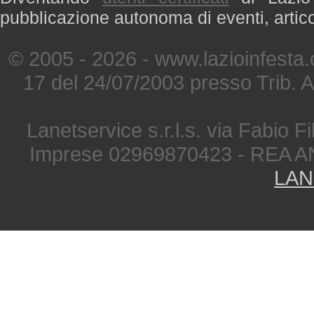
pubblicazione autonoma di eventi, artic
© 2005 - 2026 - www.lazioinfesta
17 del 24/07/2003 presso Trib. 
Lanetservice s.r.l.s. via Fabio Fi
Imprese 02969870423 - REA A
LAN