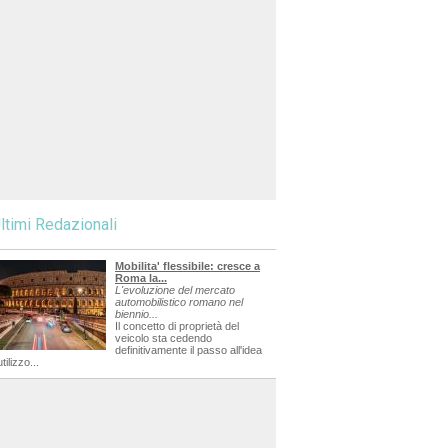
ltimi Redazionali
Mobilita' flessibile: cresce a
Roma la...
L'evoluzione del mercato
automobilistico romano nel
biennio...
Il concetto di proprietà del
veicolo sta cedendo
definitivamente il passo all'idea
utilizzo...