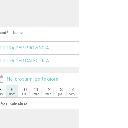
cedi!
Iscriviti!
FILTRA PER PROVINCIA
FILTRA PER CATEGORIA
Nei prossimi sette giorni
8
9
10
11
12
13
14
ab
dom
lun
mar
mer
gio
ven
Apri il calendario