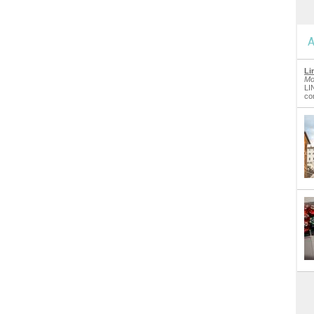
A
Li
Mo
LI
co