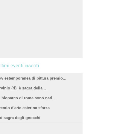
ltimi eventi inseriti
xv estemporanea di pittura premio...
vinio (ri), è sagra della...
l bioparco di roma sono nati...
remio d'arte caterina sforza
xi sagra degli gnocchi