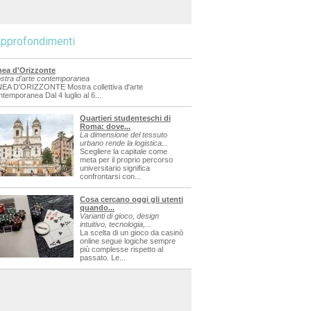
pprofondimenti
nea d'Orizzonte
stra d'arte contemporanea
NEA D'ORIZZONTE Mostra collettiva d'arte
ntemporanea Dal 4 luglio al 6...
Quartieri studenteschi di
Roma: dove...
La dimensione del tessuto
urbano rende la logistica...
Scegliere la capitale come
meta per il proprio percorso
universitario significa
confrontarsi con...
Cosa cercano oggi gli utenti
quando...
Varianti di gioco, design
intuitivo, tecnologia,...
La scelta di un gioco da casinò
online segue logiche sempre
più complesse rispetto al
passato. Le...