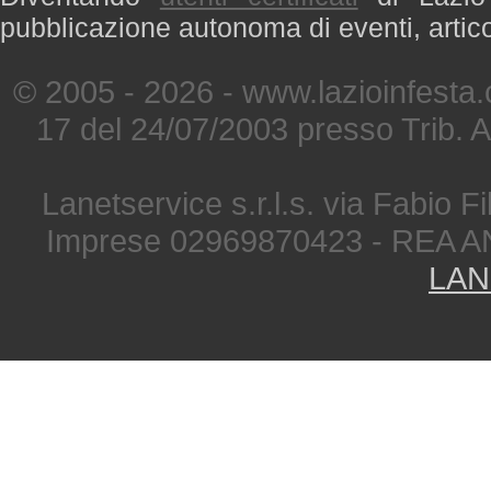
pubblicazione autonoma di eventi, artic
© 2005 - 2026 - www.lazioinfesta
17 del 24/07/2003 presso Trib. 
Lanetservice s.r.l.s. via Fabio Fi
Imprese 02969870423 - REA A
LAN