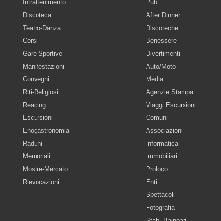
Intrattenimento
Pub
Discoteca
After Dinner
Teatro-Danza
Discoteche
Corsi
Benessere
Gare-Sportive
Divertimenti
Manifestazioni
Auto/Moto
Convegni
Media
Riti-Religiosi
Agenzie Stampa
Reading
Viaggi Escursioni
Escursioni
Comuni
Enogastronomia
Associazioni
Raduni
Informatica
Memoriali
Immobiliari
Mostre-Mercato
Proloco
Rievocazioni
Enti
Spettacoli
Fotografia
Stab. Balneari