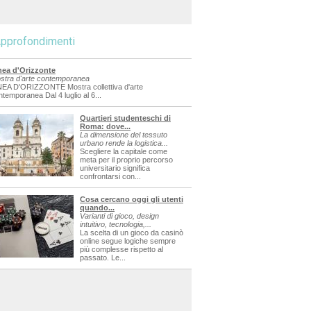
pprofondimenti
nea d'Orizzonte
stra d'arte contemporanea
NEA D'ORIZZONTE Mostra collettiva d'arte
ntemporanea Dal 4 luglio al 6...
Quartieri studenteschi di
Roma: dove...
La dimensione del tessuto
urbano rende la logistica...
Scegliere la capitale come
meta per il proprio percorso
universitario significa
confrontarsi con...
Cosa cercano oggi gli utenti
quando...
Varianti di gioco, design
intuitivo, tecnologia,...
La scelta di un gioco da casinò
online segue logiche sempre
più complesse rispetto al
passato. Le...