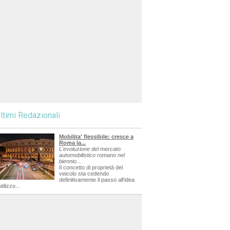
ltimi Redazionali
Mobilita' flessibile: cresce a
Roma la...
L'evoluzione del mercato
automobilistico romano nel
biennio...
Il concetto di proprietà del
veicolo sta cedendo
definitivamente il passo all'idea
utilizzo...