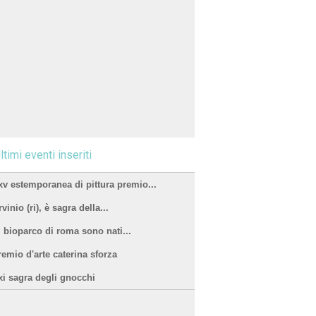
ltimi eventi inseriti
xv estemporanea di pittura premio...
vinio (ri), è sagra della...
l bioparco di roma sono nati...
remio d'arte caterina sforza
xi sagra degli gnocchi