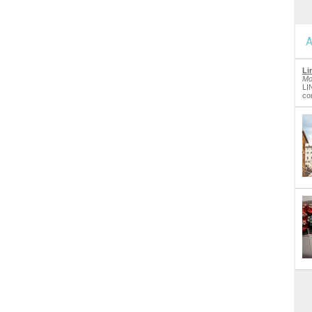
A
Li
Mo
LI
co