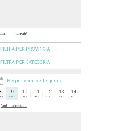
cedi!
Iscriviti!
FILTRA PER PROVINCIA
FILTRA PER CATEGORIA
Nei prossimi sette giorni
8
9
10
11
12
13
14
ab
dom
lun
mar
mer
gio
ven
Apri il calendario