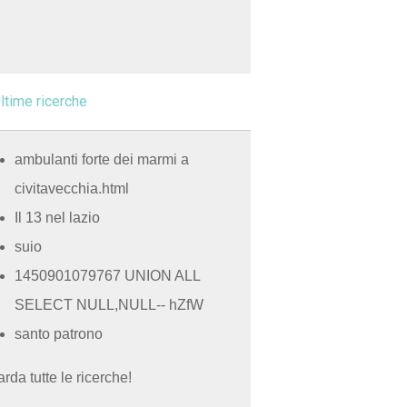
ltime ricerche
ambulanti forte dei marmi a
civitavecchia.html
Il 13 nel lazio
suio
1450901079767 UNION ALL
SELECT NULL,NULL-- hZfW
santo patrono
rda tutte le ricerche!