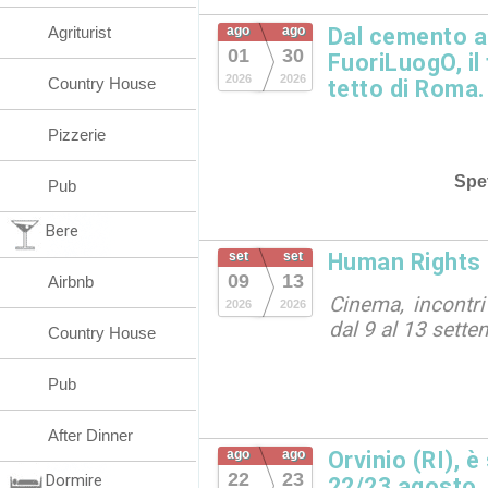
Agriturist
ago
ago
Dal cemento al
01
30
FuoriLuogO, il
2026
2026
Country House
tetto di Roma.
Pizzerie
Spet
Pub
Bere
set
set
Human Rights 
09
13
Airbnb
Cinema, incontri
2026
2026
dal 9 al 13 sett
Country House
Pub
After Dinner
ago
ago
Orvinio (RI), è
22
23
Dormire
22/23 agosto