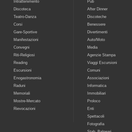
Intrattenimento
Pub
Discoteca
After Dinner
Teatro-Danza
Discoteche
Corsi
Benessere
Gare-Sportive
Divertimenti
Manifestazioni
Auto/Moto
Convegni
Media
Riti-Religiosi
Agenzie Stampa
Reading
Viaggi Escursioni
Escursioni
Comuni
Enogastronomia
Associazioni
Raduni
Informatica
Memoriali
Immobiliari
Mostre-Mercato
Proloco
Rievocazioni
Enti
Spettacoli
Fotografia
Stab. Balneari