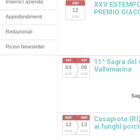
Inserisci azienda
ago
XXV ESTEMPO
12
PREMIO GIAC
Approfondimenti
2026
Redazionali
Ricevi Newsletter
set
set
11^ Sagra del
04
06
Vallemarina
2026
2026
Sag
ago
ago
Casaprota (RI)
12
13
ai funghi porc
2026
2026