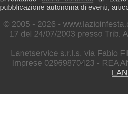
pubblicazione autonoma di eventi, artic
© 2005 - 2026 - www.lazioinfesta
17 del 24/07/2003 presso Trib. 
Lanetservice s.r.l.s. via Fabio Fi
Imprese 02969870423 - REA A
LAN