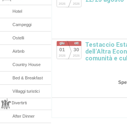
2026
2026
Hotel
Campeggi
Ostelli
giu
ott
Testaccio Esta
01
30
dell’Altra Eco
Airbnb
2026
2026
comunità e cu
Country House
Bed & Breakfast
Spet
Villaggi turistici
Divertirti
After Dinner