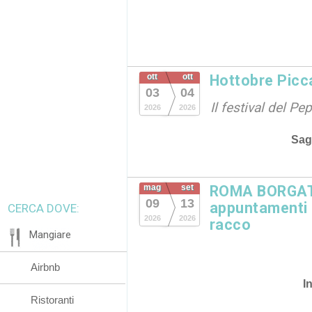
ott
ott
Hottobre Picc
03
04
Il festival del P
2026
2026
Sag
mag
set
ROMA BORGATA
09
13
appuntamenti in
CERCA DOVE:
2026
2026
racco
Mangiare
Airbnb
I
Ristoranti