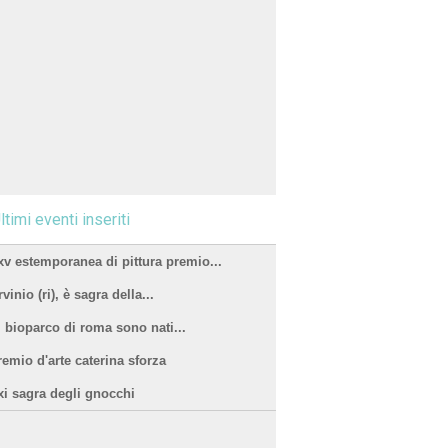
ltimi eventi inseriti
xv estemporanea di pittura premio...
vinio (ri), è sagra della...
l bioparco di roma sono nati...
remio d'arte caterina sforza
xi sagra degli gnocchi