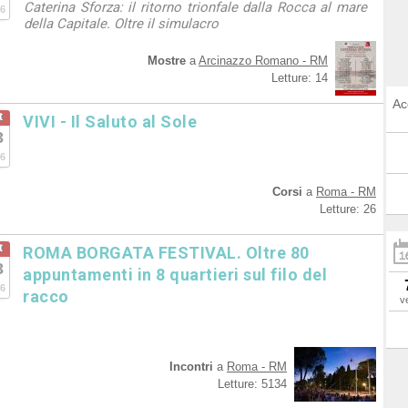
Caterina Sforza: il ritorno trionfale dalla Rocca al mare
6
della Capitale. Oltre il simulacro
Mostre
a
Arcinazzo Romano - RM
Letture: 14
Ac
t
VIVI - Il Saluto al Sole
3
6
Corsi
a
Roma - RM
Letture: 26
t
ROMA BORGATA FESTIVAL. Oltre 80
3
appuntamenti in 8 quartieri sul filo del
6
racco
v
Incontri
a
Roma - RM
Letture: 5134