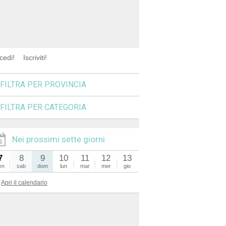
cedi!
Iscriviti!
FILTRA PER PROVINCIA
FILTRA PER CATEGORIA
Nei prossimi sette giorni
7
8
9
10
11
12
13
en
sab
dom
lun
mar
mer
gio
Apri il calendario