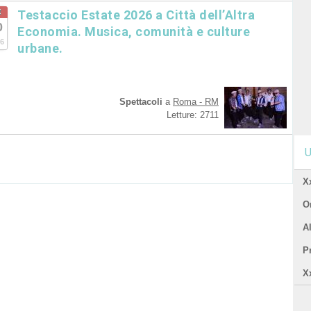
t
Testaccio Estate 2026 a Città dell’Altra
0
Economia. Musica, comunità e culture
6
urbane.
Spettacoli
a
Roma - RM
Letture: 2711
U
X
Or
A
P
X