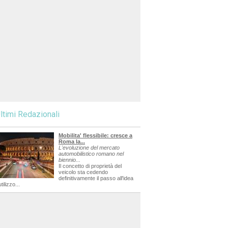
ltimi Redazionali
Mobilita' flessibile: cresce a
Roma la...
L'evoluzione del mercato
automobilistico romano nel
biennio...
Il concetto di proprietà del
veicolo sta cedendo
definitivamente il passo all'idea
utilizzo...