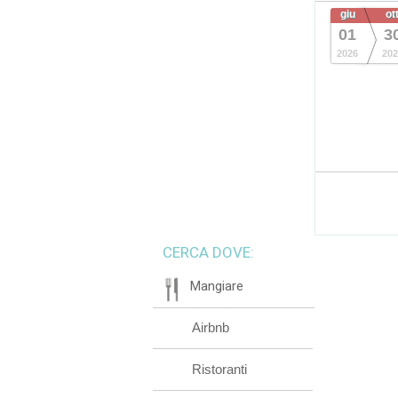
giu
ot
01
3
2026
202
CERCA DOVE:
Mangiare
Airbnb
Ristoranti