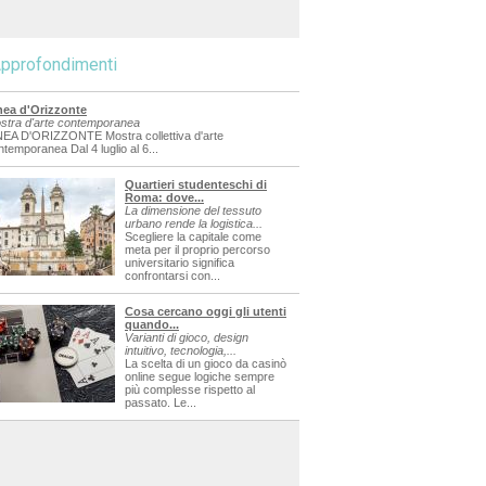
pprofondimenti
nea d'Orizzonte
stra d'arte contemporanea
NEA D'ORIZZONTE Mostra collettiva d'arte
ntemporanea Dal 4 luglio al 6...
Quartieri studenteschi di
Roma: dove...
La dimensione del tessuto
urbano rende la logistica...
Scegliere la capitale come
meta per il proprio percorso
universitario significa
confrontarsi con...
Cosa cercano oggi gli utenti
quando...
Varianti di gioco, design
intuitivo, tecnologia,...
La scelta di un gioco da casinò
online segue logiche sempre
più complesse rispetto al
passato. Le...