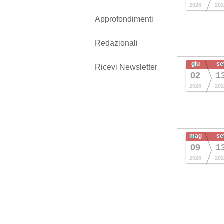
2026
202
Approfondimenti
Redazionali
giu
se
Ricevi Newsletter
02
1
2026
202
mag
se
09
1
2026
202