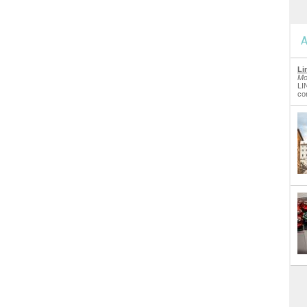
A
Li
Mo
LI
co