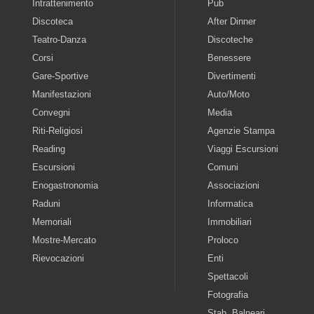
Intrattenimento
Pub
Discoteca
After Dinner
Teatro-Danza
Discoteche
Corsi
Benessere
Gare-Sportive
Divertimenti
Manifestazioni
Auto/Moto
Convegni
Media
Riti-Religiosi
Agenzie Stampa
Reading
Viaggi Escursioni
Escursioni
Comuni
Enogastronomia
Associazioni
Raduni
Informatica
Memoriali
Immobiliari
Mostre-Mercato
Proloco
Rievocazioni
Enti
Spettacoli
Fotografia
Stab. Balneari