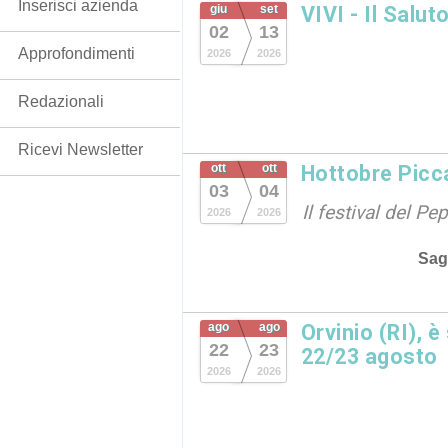
Inserisci azienda
giu
set
VIVI - Il Salut
02
13
Approfondimenti
2026
2026
Redazionali
Ricevi Newsletter
ott
ott
Hottobre Picc
03
04
Il festival del P
2026
2026
Sag
ago
ago
Orvinio (RI), è
22
23
22/23 agosto
2026
2026