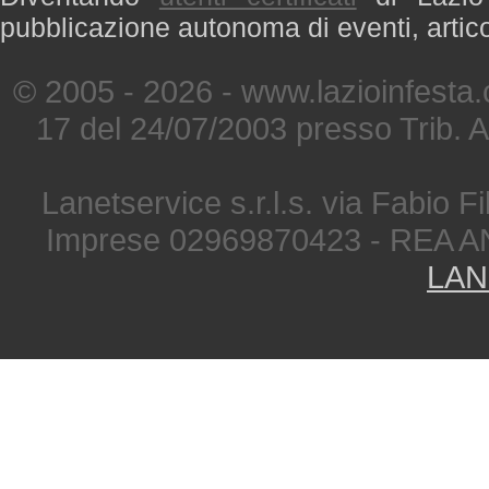
pubblicazione autonoma di eventi, artic
© 2005 - 2026 - www.lazioinfesta
17 del 24/07/2003 presso Trib. 
Lanetservice s.r.l.s. via Fabio Fi
Imprese 02969870423 - REA A
LAN