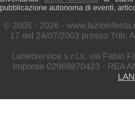
pubblicazione autonoma di eventi, artic
© 2005 - 2026 - www.lazioinfesta
17 del 24/07/2003 presso Trib. 
Lanetservice s.r.l.s. via Fabio Fi
Imprese 02969870423 - REA A
LAN