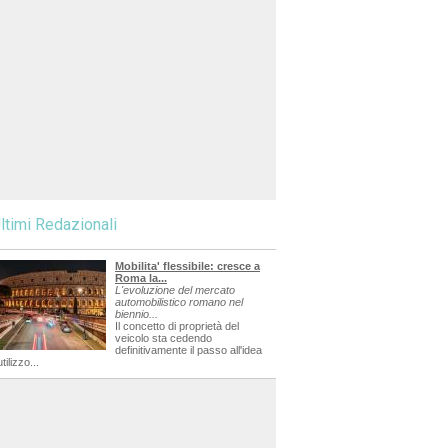
ltimi Redazionali
Mobilita' flessibile: cresce a
Roma la...
L'evoluzione del mercato
automobilistico romano nel
biennio...
Il concetto di proprietà del
veicolo sta cedendo
definitivamente il passo all'idea
utilizzo...