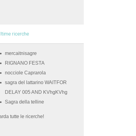
ltime ricerche
mercaitnisagre
RIGNANO FESTA
nocciole Caprarola
sagra del lattarino WAITFOR
DELAY 005 AND KVhgKVhg
Sagra della telline
rda tutte le ricerche!