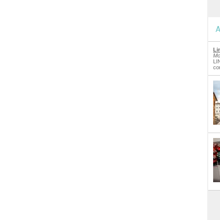
A
Li
Mo
LI
co