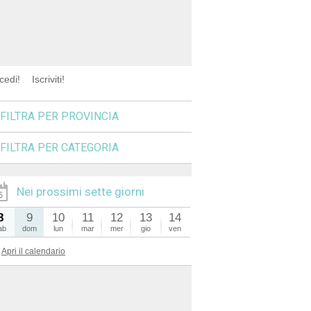
cedi!
Iscriviti!
FILTRA PER PROVINCIA
FILTRA PER CATEGORIA
Nei prossimi sette giorni
8
9
10
11
12
13
14
ab
dom
lun
mar
mer
gio
ven
Apri il calendario