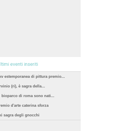
ltimi eventi inseriti
xv estemporanea di pittura premio...
vinio (ri), è sagra della...
l bioparco di roma sono nati...
remio d'arte caterina sforza
xi sagra degli gnocchi