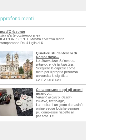
pprofondimenti
nea d'Orizzonte
stra d'arte contemporanea
NEA D'ORIZZONTE Mostra collettiva d'arte
ntemporanea Dal 4 luglio al 6...
Quartieri studenteschi di
Roma: dove...
La dimensione del tessuto
urbano rende la logistica...
Scegliere la capitale come
meta per il proprio percorso
universitario significa
confrontarsi con...
Cosa cercano oggi gli utenti
quando...
Varianti di gioco, design
intuitivo, tecnologia,...
La scelta di un gioco da casinò
online segue logiche sempre
più complesse rispetto al
passato. Le...