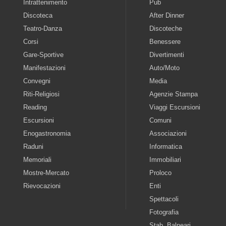
Intrattenimento
Pub
Discoteca
After Dinner
Teatro-Danza
Discoteche
Corsi
Benessere
Gare-Sportive
Divertimenti
Manifestazioni
Auto/Moto
Convegni
Media
Riti-Religiosi
Agenzie Stampa
Reading
Viaggi Escursioni
Escursioni
Comuni
Enogastronomia
Associazioni
Raduni
Informatica
Memoriali
Immobiliari
Mostre-Mercato
Proloco
Rievocazioni
Enti
Spettacoli
Fotografia
Stab. Balneari