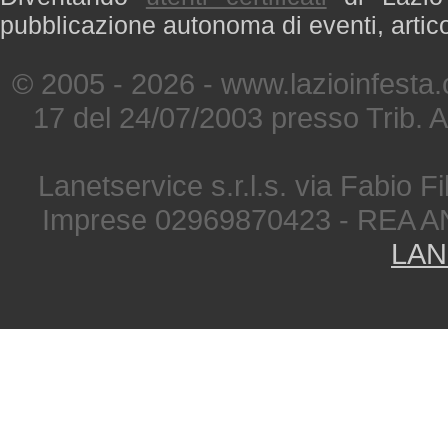
pubblicazione autonoma di eventi, artic
© 2005 - 2026 - www.lazioinfesta
17 del 24/07/2003 presso Trib. 
Lanetservice s.r.l.s. via Fabio Fi
Imprese 02969870423 - REA A
LAN