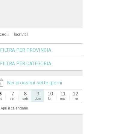
cedi!
Iscriviti!
FILTRA PER PROVINCIA
FILTRA PER CATEGORIA
Nei prossimi sette giorni
6
7
8
9
10
11
12
io
ven
sab
dom
lun
mar
mer
Apri il calendario