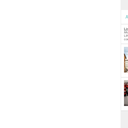
A
Li
Mo
LI
co