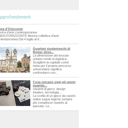
pprofondimenti
nea d'Orizzonte
stra d'arte contemporanea
NEA D'ORIZZONTE Mostra collettiva d'arte
ntemporanea Dal 4 luglio al 6...
Quartieri studenteschi di
Roma: dove...
La dimensione del tessuto
urbano rende la logistica...
Scegliere la capitale come
meta per il proprio percorso
universitario significa
confrontarsi con...
Cosa cercano oggi gli utenti
quando...
Varianti di gioco, design
intuitivo, tecnologia,...
La scelta di un gioco da casinò
online segue logiche sempre
più complesse rispetto al
passato. Le...