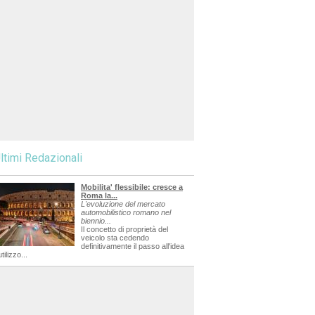
ltimi Redazionali
Mobilita' flessibile: cresce a
Roma la...
L'evoluzione del mercato
automobilistico romano nel
biennio...
Il concetto di proprietà del
veicolo sta cedendo
definitivamente il passo all'idea
utilizzo...