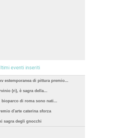
ltimi eventi inseriti
xv estemporanea di pittura premio...
vinio (ri), è sagra della...
l bioparco di roma sono nati...
remio d'arte caterina sforza
xi sagra degli gnocchi