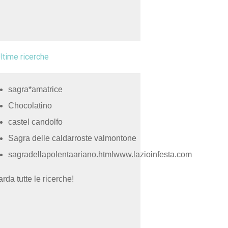
ltime ricerche
sagra*amatrice
Chocolatino
castel candolfo
Sagra delle caldarroste valmontone
sagradellapolentaariano.htmlwww.lazioinfesta.com
rda tutte le ricerche!