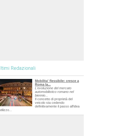
ltimi Redazionali
Mobilita' flessibile: cresce a
Roma la...
L'evoluzione del mercato
automobilistico romano nel
biennio...
Il concetto di proprietà del
veicolo sta cedendo
definitivamente il passo all'idea
utilizzo...