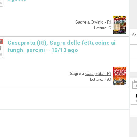
6
Sagre
a
Orvinio - RI
Letture: 6
Ac
o
Casaprota (RI), Sagra delle fettuccine ai
3
funghi porcini – 12/13 ago
6
Sagre
a
Casaprota - RI
Letture: 490
g