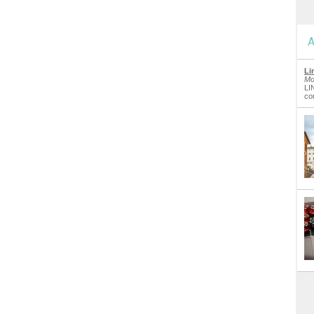
A
Li
Mo
LI
co