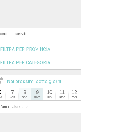
cedi!
Iscriviti!
FILTRA PER PROVINCIA
FILTRA PER CATEGORIA
Nei prossimi sette giorni
6
7
8
9
10
11
12
io
ven
sab
dom
lun
mar
mer
Apri il calendario