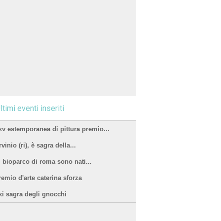
ltimi eventi inseriti
xv estemporanea di pittura premio...
vinio (ri), è sagra della...
l bioparco di roma sono nati...
remio d'arte caterina sforza
xi sagra degli gnocchi