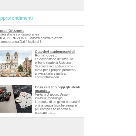
pprofondimenti
nea d'Orizzonte
stra d'arte contemporanea
NEA D'ORIZZONTE Mostra collettiva d'arte
ntemporanea Dal 4 luglio al 6...
Quartieri studenteschi di
Roma: dove...
La dimensione del tessuto
urbano rende la logistica...
Scegliere la capitale come
meta per il proprio percorso
universitario significa
confrontarsi con...
Cosa cercano oggi gli utenti
quando...
Varianti di gioco, design
intuitivo, tecnologia,...
La scelta di un gioco da casinò
online segue logiche sempre
più complesse rispetto al
passato. Le...