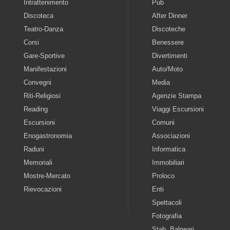
Intrattenimento
Pub
Discoteca
After Dinner
Teatro-Danza
Discoteche
Corsi
Benessere
Gare-Sportive
Divertimenti
Manifestazioni
Auto/Moto
Convegni
Media
Riti-Religiosi
Agenzie Stampa
Reading
Viaggi Escursioni
Escursioni
Comuni
Enogastronomia
Associazioni
Raduni
Informatica
Memoriali
Immobiliari
Mostre-Mercato
Proloco
Rievocazioni
Enti
Spettacoli
Fotografia
Stab. Balneari