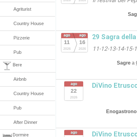
Il festival del P
2026
2026
Agriturist
Sag
Country House
ago
ago
29 Sagra dell
Pizzerie
11
16
11-12-13-14-15-
2026
2026
Pub
Sagre
a
Bere
Airbnb
ago
DiVino Etrusc
22
Country House
2026
Pub
Enogastrono
After Dinner
ago
DiVino Etrusc
Dormire