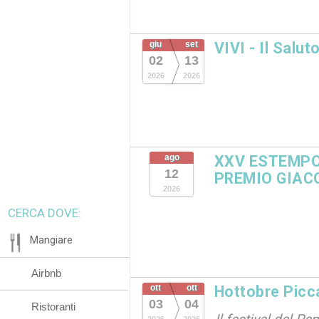
giu
set
VIVI - Il Salut
02
13
2026
2026
ago
XXV ESTEMPO
12
PREMIO GIAC
2026
CERCA DOVE:
Mangiare
Airbnb
ott
ott
Hottobre Picc
03
04
Ristoranti