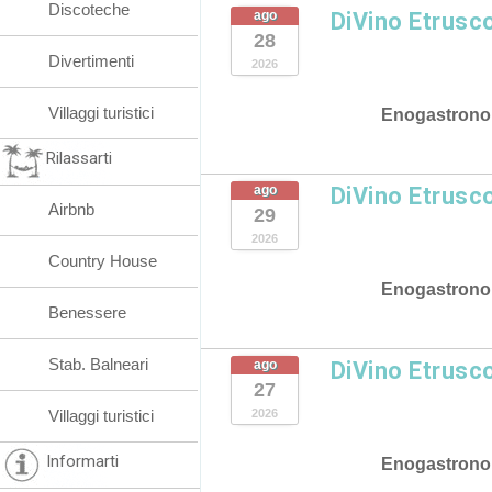
Discoteche
ago
DiVino Etrusc
28
Divertimenti
2026
Villaggi turistici
Enogastrono
Rilassarti
ago
DiVino Etrusc
Airbnb
29
2026
Country House
Enogastrono
Benessere
Stab. Balneari
ago
DiVino Etrusc
27
Villaggi turistici
2026
Informarti
Enogastrono