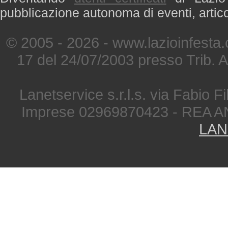
pubblicazione autonoma di eventi, artic
© 2005 - 2026 - www.lazioinfesta
17 del 24/07/2003 presso Trib. 
Lanetservice s.r.l.s. via Fabio Fi
Imprese 02969870423 - REA A
LAN