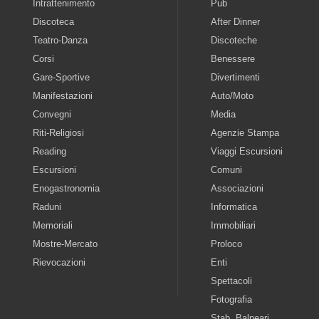
Intrattenimento
Pub
Discoteca
After Dinner
Teatro-Danza
Discoteche
Corsi
Benessere
Gare-Sportive
Divertimenti
Manifestazioni
Auto/Moto
Convegni
Media
Riti-Religiosi
Agenzie Stampa
Reading
Viaggi Escursioni
Escursioni
Comuni
Enogastronomia
Associazioni
Raduni
Informatica
Memoriali
Immobiliari
Mostre-Mercato
Proloco
Rievocazioni
Enti
Spettacoli
Fotografia
Stab. Balneari