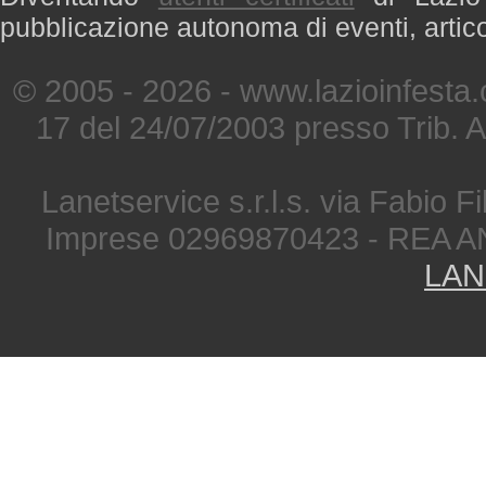
pubblicazione autonoma di eventi, artic
© 2005 - 2026 - www.lazioinfesta
17 del 24/07/2003 presso Trib. 
Lanetservice s.r.l.s. via Fabio Fi
Imprese 02969870423 - REA A
LAN