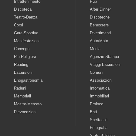
Intrattenimento
Pub
Discoteca
After Dinner
Teatro-Danza
Discoteche
Corsi
Benessere
Gare-Sportive
Divertimenti
Manifestazioni
Auto/Moto
Convegni
Media
Riti-Religiosi
Agenzie Stampa
Reading
Viaggi Escursioni
Escursioni
Comuni
Enogastronomia
Associazioni
Raduni
Informatica
Memoriali
Immobiliari
Mostre-Mercato
Proloco
Rievocazioni
Enti
Spettacoli
Fotografia
Stab. Balneari