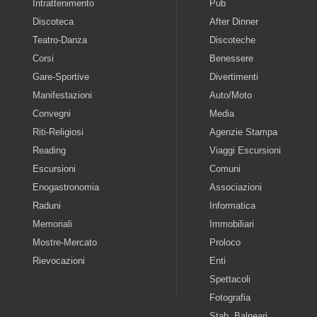
Intrattenimento
Pub
Discoteca
After Dinner
Teatro-Danza
Discoteche
Corsi
Benessere
Gare-Sportive
Divertimenti
Manifestazioni
Auto/Moto
Convegni
Media
Riti-Religiosi
Agenzie Stampa
Reading
Viaggi Escursioni
Escursioni
Comuni
Enogastronomia
Associazioni
Raduni
Informatica
Memoriali
Immobiliari
Mostre-Mercato
Proloco
Rievocazioni
Enti
Spettacoli
Fotografia
Stab. Balneari