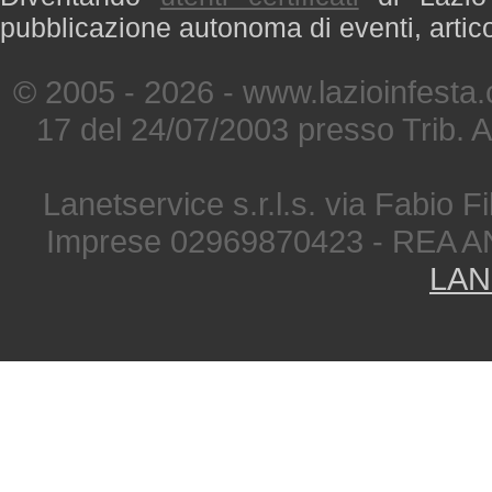
pubblicazione autonoma di eventi, artic
© 2005 - 2026 - www.lazioinfesta
17 del 24/07/2003 presso Trib. 
Lanetservice s.r.l.s. via Fabio Fi
Imprese 02969870423 - REA A
LAN