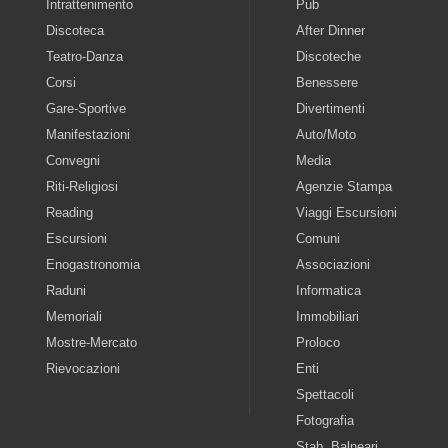
Intrattenimento
Pub
Discoteca
After Dinner
Teatro-Danza
Discoteche
Corsi
Benessere
Gare-Sportive
Divertimenti
Manifestazioni
Auto/Moto
Convegni
Media
Riti-Religiosi
Agenzie Stampa
Reading
Viaggi Escursioni
Escursioni
Comuni
Enogastronomia
Associazioni
Raduni
Informatica
Memoriali
Immobiliari
Mostre-Mercato
Proloco
Rievocazioni
Enti
Spettacoli
Fotografia
Stab. Balneari