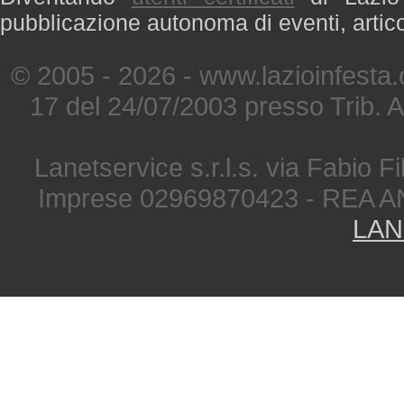
pubblicazione autonoma di eventi, artic
© 2005 - 2026 - www.lazioinfesta
17 del 24/07/2003 presso Trib. 
Lanetservice s.r.l.s. via Fabio Fi
Imprese 02969870423 - REA A
LAN