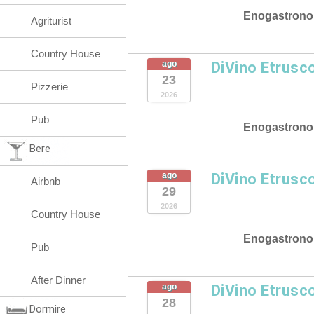
Enogastrono
Agriturist
Country House
ago
DiVino Etrusc
23
Pizzerie
2026
Pub
Enogastrono
Bere
ago
DiVino Etrusc
Airbnb
29
2026
Country House
Enogastrono
Pub
After Dinner
ago
DiVino Etrusc
28
Dormire