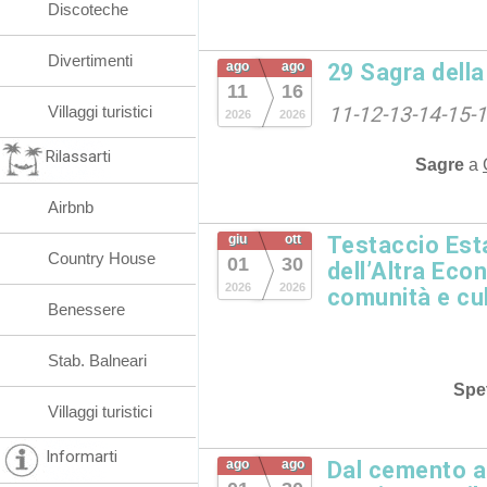
Discoteche
Divertimenti
ago
ago
29 Sagra dell
11
16
Villaggi turistici
11-12-13-14-15-
2026
2026
Rilassarti
Sagre
a
Airbnb
giu
ott
Testaccio Esta
Country House
01
30
dell’Altra Eco
2026
2026
comunità e cu
Benessere
Stab. Balneari
Spet
Villaggi turistici
Informarti
ago
ago
Dal cemento al