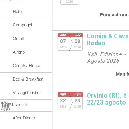
2026
Hotel
Enogastrono
Campeggi
ago
ago
Uomini & Caval
Ostelli
07
09
Rodeo
2026
2026
Airbnb
XXII Edizione - 
Agosto 2026
Country House
Manif
Bed & Breakfast
Villaggi turistici
ago
ago
Orvinio (RI), è
22
23
22/23 agosto
Divertirti
2026
2026
After Dinner