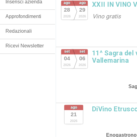
Inserisci azienda
ago
ago
XXII IN VINO 
28
29
Vino gratis
Approfondimenti
2026
2026
Redazionali
Ricevi Newsletter
set
set
11^ Sagra del
04
06
Vallemarina
2026
2026
Sag
ago
DiVino Etrusc
21
2026
Enogastrono