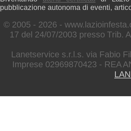
pubblicazione autonoma di eventi, artic
© 2005 - 2026 - www.lazioinfesta
17 del 24/07/2003 presso Trib. 
Lanetservice s.r.l.s. via Fabio Fi
Imprese 02969870423 - REA A
LAN