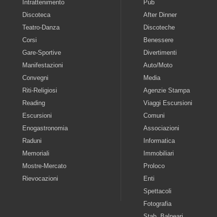
Intrattenimento
Pub
Discoteca
After Dinner
Teatro-Danza
Discoteche
Corsi
Benessere
Gare-Sportive
Divertimenti
Manifestazioni
Auto/Moto
Convegni
Media
Riti-Religiosi
Agenzie Stampa
Reading
Viaggi Escursioni
Escursioni
Comuni
Enogastronomia
Associazioni
Raduni
Informatica
Memoriali
Immobiliari
Mostre-Mercato
Proloco
Rievocazioni
Enti
Spettacoli
Fotografia
Stab. Balneari