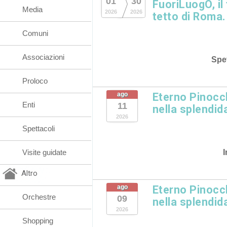
01
30
FuoriLuogO, il
Media
2026
2026
tetto di Roma.
Comuni
Associazioni
Spet
Proloco
ago
Eterno Pinocc
Enti
11
nella splendida
2026
Spettacoli
I
Visite guidate
Altro
ago
Eterno Pinocc
Orchestre
09
nella splendida
2026
Shopping