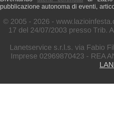
pubblicazione autonoma di eventi, artic
© 2005 - 2026 - www.lazioinfesta
17 del 24/07/2003 presso Trib. 
Lanetservice s.r.l.s. via Fabio Fi
Imprese 02969870423 - REA A
LAN