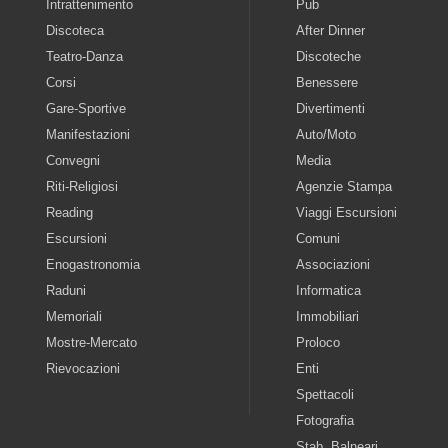
Intrattenimento
Pub
Discoteca
After Dinner
Teatro-Danza
Discoteche
Corsi
Benessere
Gare-Sportive
Divertimenti
Manifestazioni
Auto/Moto
Convegni
Media
Riti-Religiosi
Agenzie Stampa
Reading
Viaggi Escursioni
Escursioni
Comuni
Enogastronomia
Associazioni
Raduni
Informatica
Memoriali
Immobiliari
Mostre-Mercato
Proloco
Rievocazioni
Enti
Spettacoli
Fotografia
Stab. Balneari