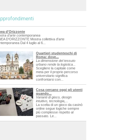
pprofondimenti
nea d'Orizzonte
stra d'arte contemporanea
NEA D'ORIZZONTE Mostra collettiva d'arte
ntemporanea Dal 4 luglio al 6...
Quartieri studenteschi di
Roma: dove...
La dimensione del tessuto
urbano rende la logistica...
Scegliere la capitale come
meta per il proprio percorso
universitario significa
confrontarsi con...
Cosa cercano oggi gli utenti
quando...
Varianti di gioco, design
intuitivo, tecnologia,...
La scelta di un gioco da casinò
online segue logiche sempre
più complesse rispetto al
passato. Le...