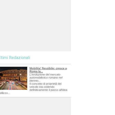
ltimi Redazionali
Mobilita' flessibile: cresce a
Roma la...
L'evoluzione del mercato
automobilistico romano nel
biennio...
Il concetto di proprietà del
veicolo sta cedendo
definitivamente il passo all'idea
utilizzo...