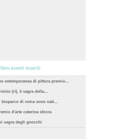
ltimi eventi inseriti
xv estemporanea di pittura premio...
vinio (ri), è sagra della...
l bioparco di roma sono nati...
remio d'arte caterina sforza
xi sagra degli gnocchi