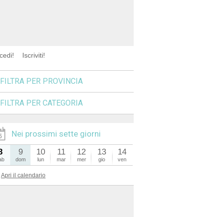
cedi!
Iscriviti!
FILTRA PER PROVINCIA
FILTRA PER CATEGORIA
Nei prossimi sette giorni
8
9
10
11
12
13
14
ab
dom
lun
mar
mer
gio
ven
Apri il calendario