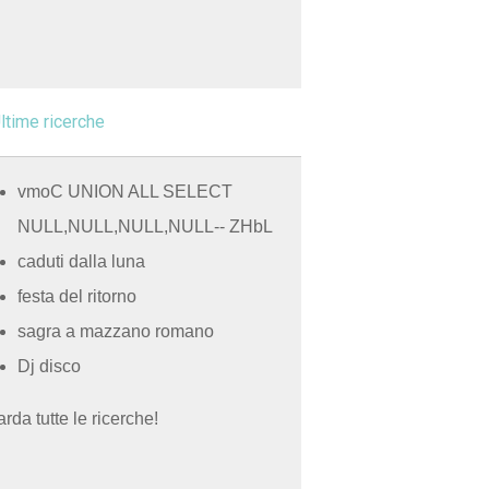
ltime ricerche
vmoC UNION ALL SELECT
NULL,NULL,NULL,NULL-- ZHbL
caduti dalla luna
festa del ritorno
sagra a mazzano romano
Dj disco
rda tutte le ricerche!