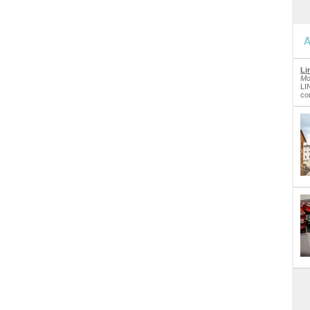
A
Li
Mo
LI
co