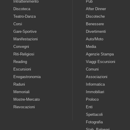
Intrattenimento
Pub
Discoteca
After Dinner
Teatro-Danza
Discoteche
Corsi
Benessere
Gare-Sportive
Divertimenti
Manifestazioni
Auto/Moto
Convegni
Media
Riti-Religiosi
Agenzie Stampa
Reading
Viaggi Escursioni
Escursioni
Comuni
Enogastronomia
Associazioni
Raduni
Informatica
Memoriali
Immobiliari
Mostre-Mercato
Proloco
Rievocazioni
Enti
Spettacoli
Fotografia
Stab. Balneari