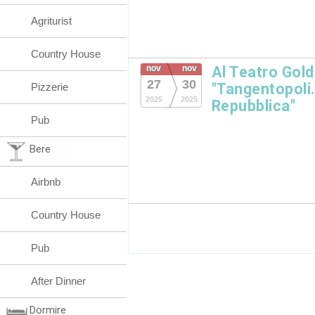
Agriturist
Country House
nov
nov
Al Teatro Gold
27
30
"Tangentopoli
Pizzerie
2025
2025
Repubblica"
Pub
Bere
Airbnb
Country House
Pub
After Dinner
Dormire