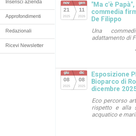
Inserisci azienda
nov
gen
"Ma c'è Papà",
21
11
commedia firm
Approfondimenti
2025
2026
De Filippo
Una commedi
Redazionali
adattamento di F
Ricevi Newsletter
giu
dic
Esposizione 
08
08
Bioparco di Ro
2025
2025
dicembre 202
Eco percorso arti
rispetto e alla 
acquatico e mar