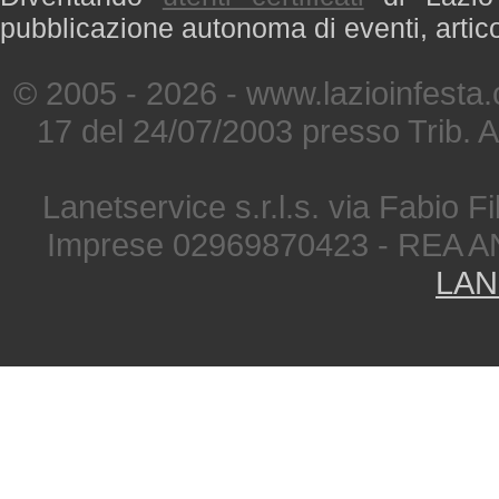
pubblicazione autonoma di eventi, artic
© 2005 - 2026 - www.lazioinfesta
17 del 24/07/2003 presso Trib. 
Lanetservice s.r.l.s. via Fabio Fi
Imprese 02969870423 - REA A
LAN