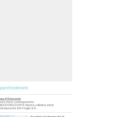
pprofondimenti
nea d'Orizzonte
stra d'arte contemporanea
NEA D'ORIZZONTE Mostra collettiva d'arte
ntemporanea Dal 4 luglio al 6...
Quartieri studenteschi di