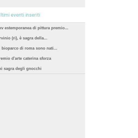
ltimi eventi inseriti
xv estemporanea di pittura premio...
vinio (ri), è sagra della...
l bioparco di roma sono nati...
remio d'arte caterina sforza
xi sagra degli gnocchi