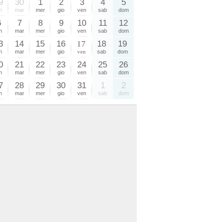
9
30
1
2
3
4
5
n
mar
mer
gio
ven
sab
dom
6
7
8
9
10
11
12
n
mar
mer
gio
ven
sab
dom
3
14
15
16
17
18
19
n
mar
mer
gio
ven
sab
dom
0
21
22
23
24
25
26
n
mar
mer
gio
ven
sab
dom
7
28
29
30
31
1
2
n
mar
mer
gio
ven
sab
dom