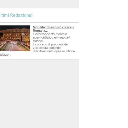
ltimi Redazionali
Mobilita' flessibile: cresce a
Roma la...
L'evoluzione del mercato
automobilistico romano nel
biennio...
Il concetto di proprietà del
veicolo sta cedendo
definitivamente il passo all'idea
utilizzo...