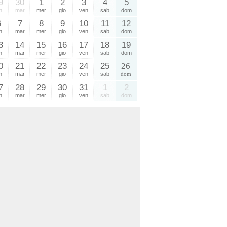
9
30
1
2
3
4
5
n
mar
mer
gio
ven
sab
dom
6
7
8
9
10
11
12
n
mar
mer
gio
ven
sab
dom
3
14
15
16
17
18
19
n
mar
mer
gio
ven
sab
dom
0
21
22
23
24
25
26
n
mar
mer
gio
ven
sab
dom
7
28
29
30
31
1
2
n
mar
mer
gio
ven
sab
dom