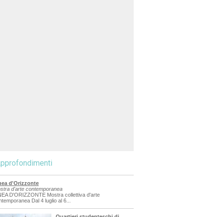
pprofondimenti
nea d'Orizzonte
stra d'arte contemporanea
NEA D'ORIZZONTE Mostra collettiva d'arte
ntemporanea Dal 4 luglio al 6...
Quartieri studenteschi di