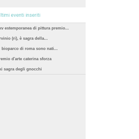
ltimi eventi inseriti
xv estemporanea di pittura premio...
vinio (ri), è sagra della...
l bioparco di roma sono nati...
remio d'arte caterina sforza
xi sagra degli gnocchi