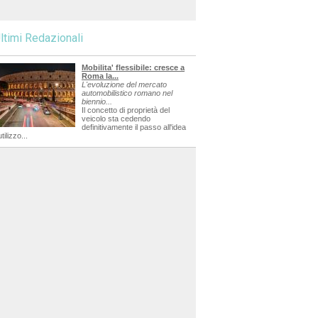
ltimi Redazionali
Mobilita' flessibile: cresce a
Roma la...
L'evoluzione del mercato
automobilistico romano nel
biennio...
Il concetto di proprietà del
veicolo sta cedendo
definitivamente il passo all'idea
utilizzo...