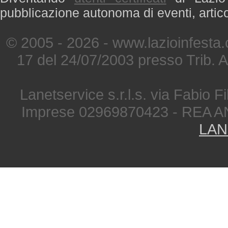
pubblicazione autonoma di eventi, artic
© 2005 - 2026 - www.lazioinfesta
17 del 24/07/2003 presso Trib. 
Lanetservice s.r.l.s. via Fabio Fi
Imprese 02969870423 - REA A
LAN