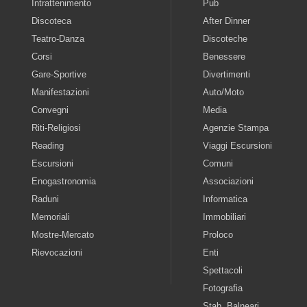
Intrattenimento
Pub
Discoteca
After Dinner
Teatro-Danza
Discoteche
Corsi
Benessere
Gare-Sportive
Divertimenti
Manifestazioni
Auto/Moto
Convegni
Media
Riti-Religiosi
Agenzie Stampa
Reading
Viaggi Escursioni
Escursioni
Comuni
Enogastronomia
Associazioni
Raduni
Informatica
Memoriali
Immobiliari
Mostre-Mercato
Proloco
Rievocazioni
Enti
Spettacoli
Fotografia
Stab. Balneari