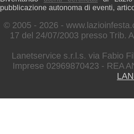
pubblicazione autonoma di eventi, artic
© 2005 - 2026 - www.lazioinfesta
17 del 24/07/2003 presso Trib. 
Lanetservice s.r.l.s. via Fabio Fi
Imprese 02969870423 - REA A
LAN