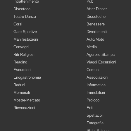
Intrattenimento
Pub
Discoteca
After Dinner
Teatro-Danza
Discoteche
Corsi
Benessere
Gare-Sportive
Divertimenti
Manifestazioni
Auto/Moto
Convegni
Media
Riti-Religiosi
Agenzie Stampa
Reading
Viaggi Escursioni
Escursioni
Comuni
Enogastronomia
Associazioni
Raduni
Informatica
Memoriali
Immobiliari
Mostre-Mercato
Proloco
Rievocazioni
Enti
Spettacoli
Fotografia
Stab. Balneari