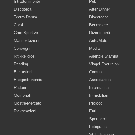
Intrattenimento
Pub
Discoteca
After Dinner
Teatro-Danza
Discoteche
Corsi
Benessere
Gare-Sportive
Divertimenti
Manifestazioni
Auto/Moto
Convegni
Media
Riti-Religiosi
Agenzie Stampa
Reading
Viaggi Escursioni
Escursioni
Comuni
Enogastronomia
Associazioni
Raduni
Informatica
Memoriali
Immobiliari
Mostre-Mercato
Proloco
Rievocazioni
Enti
Spettacoli
Fotografia
Stab. Balneari