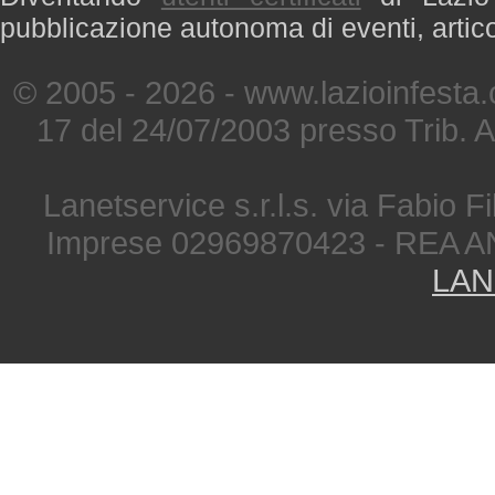
pubblicazione autonoma di eventi, artic
© 2005 - 2026 - www.lazioinfesta
17 del 24/07/2003 presso Trib. 
Lanetservice s.r.l.s. via Fabio Fi
Imprese 02969870423 - REA A
LAN