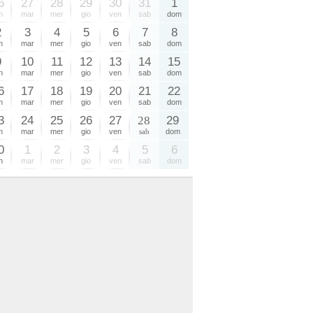
6
27
28
29
30
31
1
n
mar
mer
gio
ven
sab
dom
2
3
4
5
6
7
8
n
mar
mer
gio
ven
sab
dom
9
10
11
12
13
14
15
n
mar
mer
gio
ven
sab
dom
6
17
18
19
20
21
22
n
mar
mer
gio
ven
sab
dom
3
24
25
26
27
28
29
n
mar
mer
gio
ven
sab
dom
0
1
2
3
4
5
6
n
mar
mer
gio
ven
sab
dom