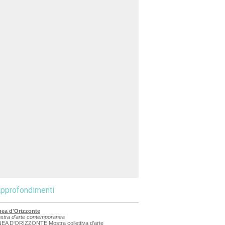
pprofondimenti
nea d'Orizzonte
stra d'arte contemporanea
NEA D'ORIZZONTE Mostra collettiva d'arte