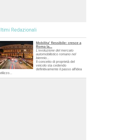
ltimi Redazionali
Mobilita' flessibile: cresce a
Roma la...
L'evoluzione del mercato
automobilistico romano nel
biennio...
Il concetto di proprietà del
veicolo sta cedendo
definitivamente il passo all'idea
utilizzo...