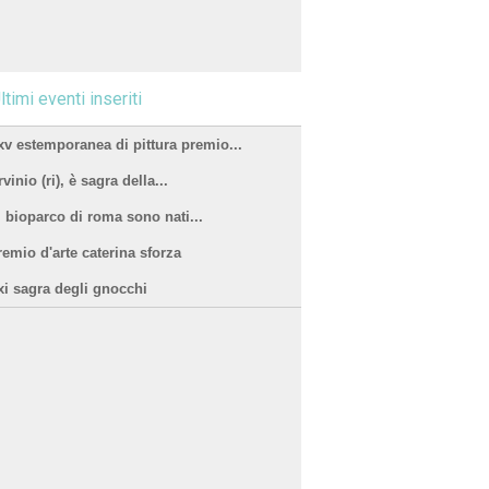
ltimi eventi inseriti
xv estemporanea di pittura premio...
vinio (ri), è sagra della...
l bioparco di roma sono nati...
remio d'arte caterina sforza
xi sagra degli gnocchi