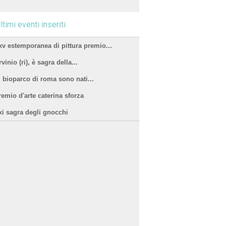
ltimi eventi inseriti
xv estemporanea di pittura premio...
vinio (ri), è sagra della...
l bioparco di roma sono nati...
remio d'arte caterina sforza
xi sagra degli gnocchi