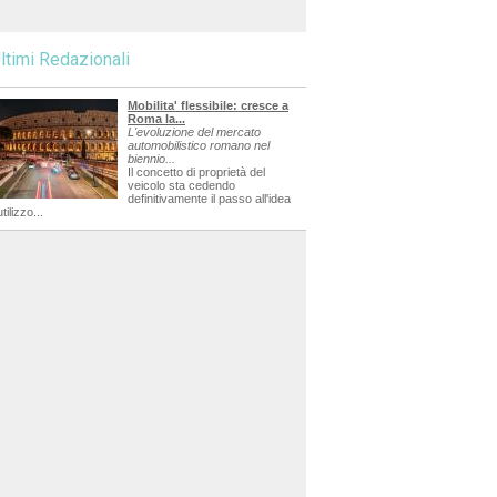
ltimi Redazionali
Mobilita' flessibile: cresce a
Roma la...
L'evoluzione del mercato
automobilistico romano nel
biennio...
Il concetto di proprietà del
veicolo sta cedendo
definitivamente il passo all'idea
utilizzo...