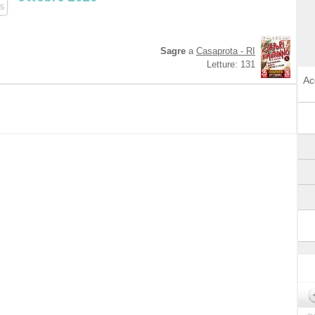
5
Sagre
a
Casaprota - RI
Letture: 131
Ac