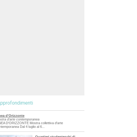
pprofondimenti
nea d'Orizzonte
stra d'arte contemporanea
NEA D'ORIZZONTE Mostra collettiva d'arte
ntemporanea Dal 4 luglio al 6...
Quartieri studenteschi di