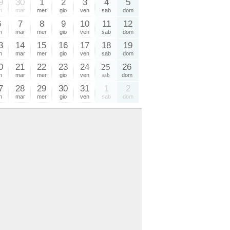
9
30
1
2
3
4
5
n
mar
mer
gio
ven
sab
dom
6
7
8
9
10
11
12
n
mar
mer
gio
ven
sab
dom
3
14
15
16
17
18
19
n
mar
mer
gio
ven
sab
dom
0
21
22
23
24
25
26
n
mar
mer
gio
ven
sab
dom
7
28
29
30
31
1
2
n
mar
mer
gio
ven
sab
dom