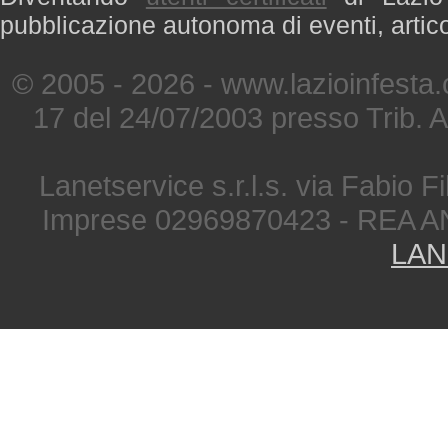
pubblicazione autonoma di eventi, artic
© 2005 - 2026 - www.lazioinfesta
17 del 24/07/2003 presso Trib. 
Lanetservice s.r.l.s. via Fabio Fi
Imprese 02969870423 - REA A
LAN