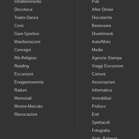
Intrattenimento
Pub
Discoteca
After Dinner
Teatro-Danza
Discoteche
Corsi
Benessere
Gare-Sportive
Divertimenti
Manifestazioni
Auto/Moto
Convegni
Media
Riti-Religiosi
Agenzie Stampa
Reading
Viaggi Escursioni
Escursioni
Comuni
Enogastronomia
Associazioni
Raduni
Informatica
Memoriali
Immobiliari
Mostre-Mercato
Proloco
Rievocazioni
Enti
Spettacoli
Fotografia
Stab. Balneari