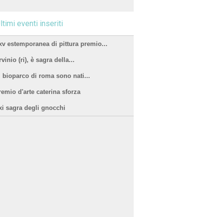
ltimi eventi inseriti
xv estemporanea di pittura premio...
vinio (ri), è sagra della...
l bioparco di roma sono nati...
remio d'arte caterina sforza
xi sagra degli gnocchi