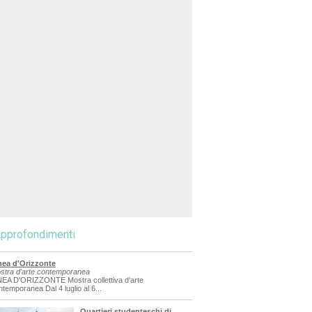
pprofondimenti
nea d'Orizzonte
stra d'arte contemporanea
NEA D'ORIZZONTE Mostra collettiva d'arte
ntemporanea Dal 4 luglio al 6...
Quartieri studenteschi di