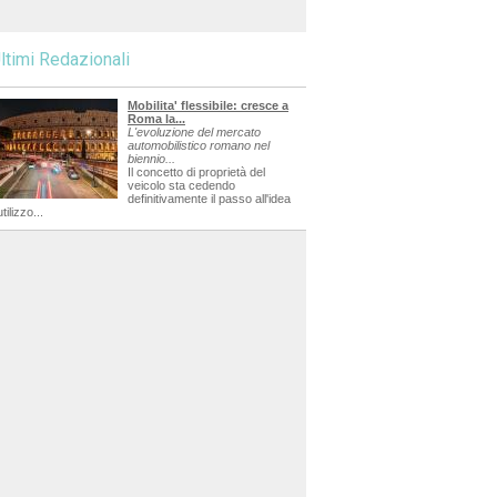
ltimi Redazionali
Mobilita' flessibile: cresce a
Roma la...
L'evoluzione del mercato
automobilistico romano nel
biennio...
Il concetto di proprietà del
veicolo sta cedendo
definitivamente il passo all'idea
utilizzo...