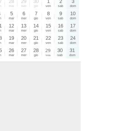
7
28
29
30
1
2
3
n
mar
mer
gio
ven
sab
dom
4
5
6
7
8
9
10
n
mar
mer
gio
ven
sab
dom
1
12
13
14
15
16
17
n
mar
mer
gio
ven
sab
dom
8
19
20
21
22
23
24
n
mar
mer
gio
ven
sab
dom
5
26
27
28
29
30
31
n
mar
mer
gio
ven
sab
dom