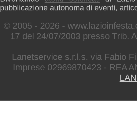
pubblicazione autonoma di eventi, artic
© 2005 - 2026 - www.lazioinfesta
17 del 24/07/2003 presso Trib. 
Lanetservice s.r.l.s. via Fabio Fi
Imprese 02969870423 - REA A
LAN