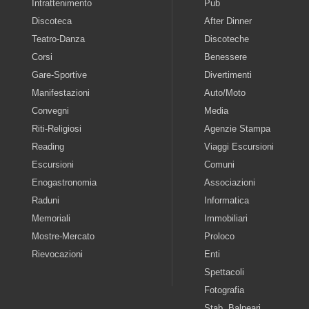
Intrattenimento
Pub
Discoteca
After Dinner
Teatro-Danza
Discoteche
Corsi
Benessere
Gare-Sportive
Divertimenti
Manifestazioni
Auto/Moto
Convegni
Media
Riti-Religiosi
Agenzie Stampa
Reading
Viaggi Escursioni
Escursioni
Comuni
Enogastronomia
Associazioni
Raduni
Informatica
Memoriali
Immobiliari
Mostre-Mercato
Proloco
Rievocazioni
Enti
Spettacoli
Fotografia
Stab. Balneari