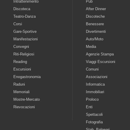
Intrattenimento
Pub
Discoteca
After Dinner
Teatro-Danza
Discoteche
Corsi
Benessere
Gare-Sportive
Divertimenti
Manifestazioni
Auto/Moto
Convegni
Media
Riti-Religiosi
Agenzie Stampa
Reading
Viaggi Escursioni
Escursioni
Comuni
Enogastronomia
Associazioni
Raduni
Informatica
Memoriali
Immobiliari
Mostre-Mercato
Proloco
Rievocazioni
Enti
Spettacoli
Fotografia
Stab. Balneari