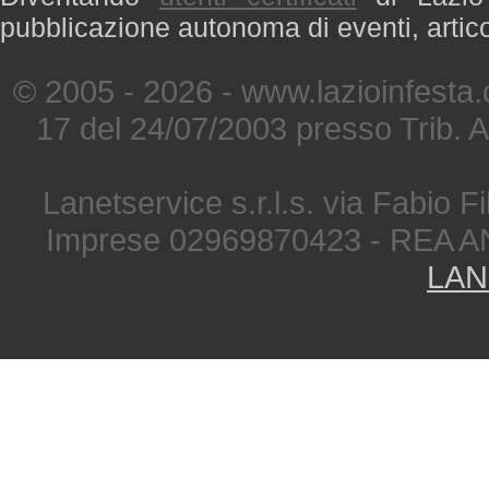
pubblicazione autonoma di eventi, artic
© 2005 - 2026 - www.lazioinfesta
17 del 24/07/2003 presso Trib. 
Lanetservice s.r.l.s. via Fabio Fi
Imprese 02969870423 - REA A
LAN