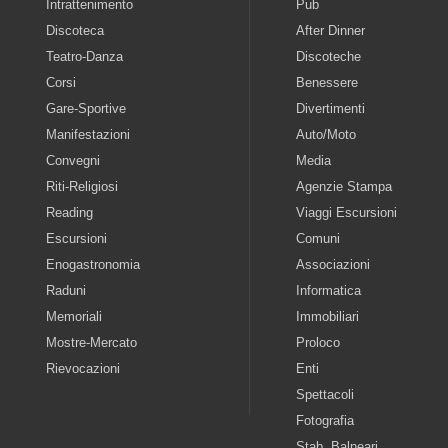
Intrattenimento
Pub
Discoteca
After Dinner
Teatro-Danza
Discoteche
Corsi
Benessere
Gare-Sportive
Divertimenti
Manifestazioni
Auto/Moto
Convegni
Media
Riti-Religiosi
Agenzie Stampa
Reading
Viaggi Escursioni
Escursioni
Comuni
Enogastronomia
Associazioni
Raduni
Informatica
Memoriali
Immobiliari
Mostre-Mercato
Proloco
Rievocazioni
Enti
Spettacoli
Fotografia
Stab. Balneari