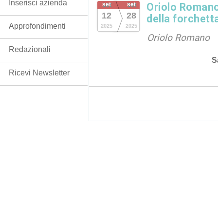
Inserisci azienda
set
set
Oriolo Romano:
12
28
della forchetta
Approfondimenti
2025
2025
Oriolo Romano
Redazionali
S
Ricevi Newsletter