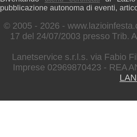
pubblicazione autonoma di eventi, artic
© 2005 - 2026 - www.lazioinfesta
17 del 24/07/2003 presso Trib. 
Lanetservice s.r.l.s. via Fabio Fi
Imprese 02969870423 - REA A
LAN