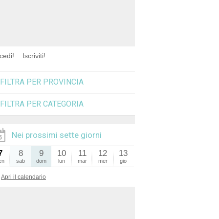
cedi!
Iscriviti!
FILTRA PER PROVINCIA
FILTRA PER CATEGORIA
Nei prossimi sette giorni
7
8
9
10
11
12
13
en
sab
dom
lun
mar
mer
gio
Apri il calendario