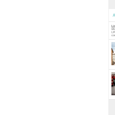
A
Li
Mo
LI
co