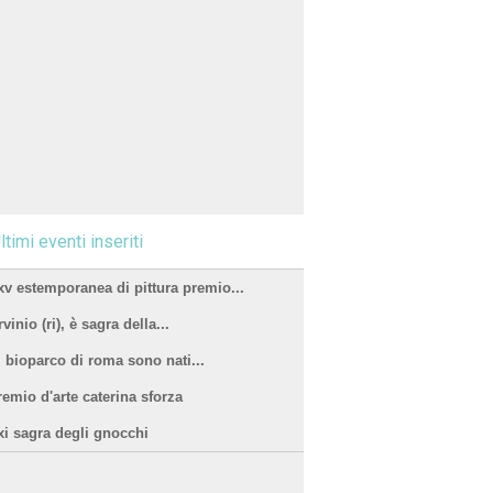
ltimi eventi inseriti
xv estemporanea di pittura premio...
vinio (ri), è sagra della...
l bioparco di roma sono nati...
remio d'arte caterina sforza
xi sagra degli gnocchi