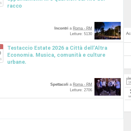
6
racco
Incontri
a
Roma - RM
Ac
Letture: 5130
t
Testaccio Estate 2026 a Città dell’Altra
0
Economia. Musica, comunità e culture
6
urbane.
Spettacoli
a
Roma - RM
Letture: 2706
v