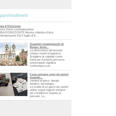
pprofondimenti
nea d'Orizzonte
stra d'arte contemporanea
NEA D'ORIZZONTE Mostra collettiva d'arte
ntemporanea Dal 4 luglio al 6...
Quartieri studenteschi di
Roma: dove...
La dimensione del tessuto
urbano rende la logistica...
Scegliere la capitale come
meta per il proprio percorso
universitario significa
confrontarsi con...
Cosa cercano oggi gli utenti
quando...
Varianti di gioco, design
intuitivo, tecnologia,...
La scelta di un gioco da casinò
online segue logiche sempre
più complesse rispetto al
passato. Le...