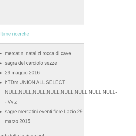
ltime ricerche
mercatini natalizi rocca di cave
sagra del carciofo sezze
29 maggio 2016
hTDm UNION ALL SELECT
NULL,NULL,NULL,NULL,NULL,NULL,NULL,NULL-
- Vvtz
sagre mercatini eventi fiere Lazio 29
marzo 2015
rda tutte le ricerche!