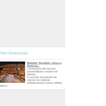
ltimi Redazionali
Mobilita' flessibile: cresce a
Roma la...
L'evoluzione del mercato
automobilistico romano nel
biennio...
Il concetto di proprietà del
veicolo sta cedendo
definitivamente il passo all'idea
utilizzo...