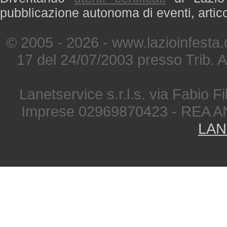
pubblicazione autonoma di eventi, artic
© 2005 - 2026 - www.lazioinfesta
17 del 24/07/2003 presso Trib. 
Lanetservice s.r.l.s. via Fabio Fi
Imprese 02969870423 - REA A
LAN