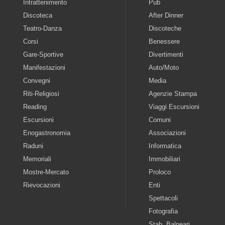
Intrattenimento
Pub
Discoteca
After Dinner
Teatro-Danza
Discoteche
Corsi
Benessere
Gare-Sportive
Divertimenti
Manifestazioni
Auto/Moto
Convegni
Media
Riti-Religiosi
Agenzie Stampa
Reading
Viaggi Escursioni
Escursioni
Comuni
Enogastronomia
Associazioni
Raduni
Informatica
Memoriali
Immobiliari
Mostre-Mercato
Proloco
Rievocazioni
Enti
Spettacoli
Fotografia
Stab. Balneari