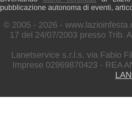
pubblicazione autonoma di eventi, artic
© 2005 - 2026 - www.lazioinfesta
17 del 24/07/2003 presso Trib. 
Lanetservice s.r.l.s. via Fabio Fi
Imprese 02969870423 - REA A
LAN