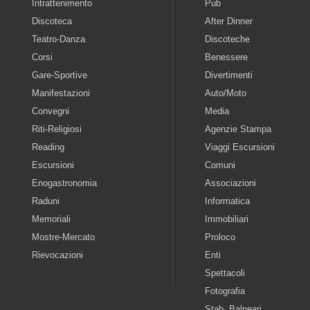
Intrattenimento
Pub
Discoteca
After Dinner
Teatro-Danza
Discoteche
Corsi
Benessere
Gare-Sportive
Divertimenti
Manifestazioni
Auto/Moto
Convegni
Media
Riti-Religiosi
Agenzie Stampa
Reading
Viaggi Escursioni
Escursioni
Comuni
Enogastronomia
Associazioni
Raduni
Informatica
Memoriali
Immobiliari
Mostre-Mercato
Proloco
Rievocazioni
Enti
Spettacoli
Fotografia
Stab. Balneari